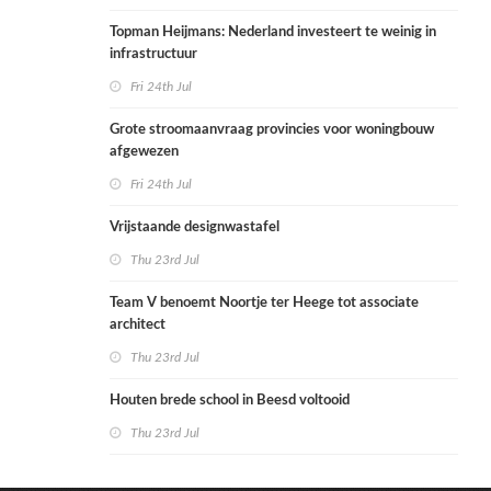
Topman Heijmans: Nederland investeert te weinig in
infrastructuur
Fri 24th Jul
Grote stroomaanvraag provincies voor woningbouw
afgewezen
Fri 24th Jul
Vrijstaande designwastafel
Thu 23rd Jul
Team V benoemt Noortje ter Heege tot associate
architect
Thu 23rd Jul
Houten brede school in Beesd voltooid
Thu 23rd Jul