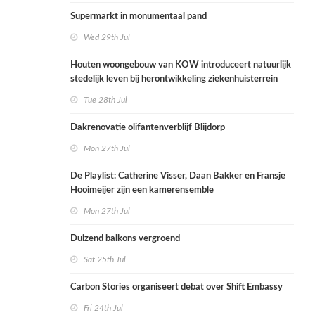
Supermarkt in monumentaal pand
Wed 29th Jul
Houten woongebouw van KOW introduceert natuurlijk
stedelijk leven bij herontwikkeling ziekenhuisterrein
Tue 28th Jul
Dakrenovatie olifantenverblijf Blijdorp
Mon 27th Jul
De Playlist: Catherine Visser, Daan Bakker en Fransje
Hooimeijer zijn een kamerensemble
Mon 27th Jul
Duizend balkons vergroend
Sat 25th Jul
Carbon Stories organiseert debat over Shift Embassy
Fri 24th Jul