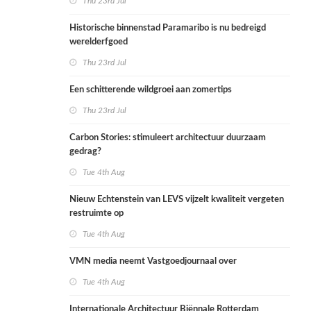
Thu 23rd Jul
Historische binnenstad Paramaribo is nu bedreigd
werelderfgoed
Thu 23rd Jul
Een schitterende wildgroei aan zomertips
Thu 23rd Jul
Carbon Stories: stimuleert architectuur duurzaam
gedrag?
Tue 4th Aug
Nieuw Echtenstein van LEVS vijzelt kwaliteit vergeten
restruimte op
Tue 4th Aug
VMN media neemt Vastgoedjournaal over
Tue 4th Aug
Internationale Architectuur Biënnale Rotterdam