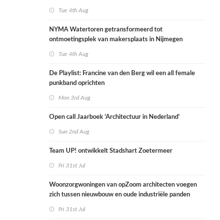
Tue 4th Aug
NYMA Watertoren getransformeerd tot
ontmoetingsplek van makersplaats in Nijmegen
Tue 4th Aug
De Playlist: Francine van den Berg wil een all female
punkband oprichten
Mon 3rd Aug
Open call Jaarboek ‘Architectuur in Nederland’
Sun 2nd Aug
Team UP! ontwikkelt Stadshart Zoetermeer
Fri 31st Jul
Woonzorgwoningen van opZoom architecten voegen
zich tussen nieuwbouw en oude industriële panden
Fri 31st Jul