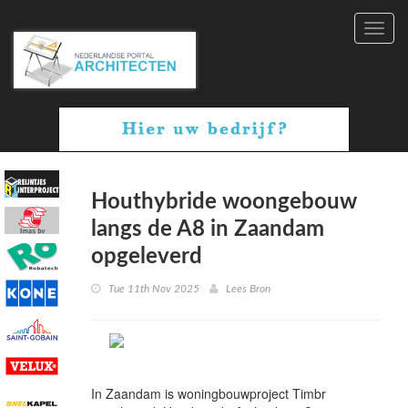
Toggl
navig
Houthybride woongebouw
langs de A8 in Zaandam
opgeleverd
Tue 11th Nov 2025
Lees Bron
In Zaandam is woningbouwproject Timbr