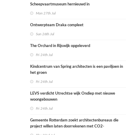
Scheepvaartmuseum hernieuwd in
Mon 27th Jul
Ontwerpteam Draka compleet
Sun 26th Jul
The Orchard in Rijswijk opgeleverd
Fri 24th Jul
Kindcentrum van Spring architecten is een paviljoen in
het groen
Fri 24th Jul
LEVS verdicht Utrechtse wijk Ondiep met nieuwe
woongebouwen
Fri 24th Jul
Gemeente Rotterdam zoekt architectenbureaus die
project willen laten doorrekenen met CO2-
rekenmethode