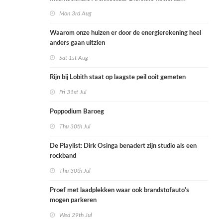
Mon 3rd Aug
Waarom onze huizen er door de energierekening heel
anders gaan uitzien
Sat 1st Aug
Rijn bij Lobith staat op laagste peil ooit gemeten
Fri 31st Jul
Poppodium Baroeg
Thu 30th Jul
De Playlist: Dirk Osinga benadert zijn studio als een
rockband
Thu 30th Jul
Proef met laadplekken waar ook brandstofauto's
mogen parkeren
Wed 29th Jul