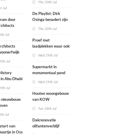
Thu 30th Jul
ten voegen
st Jul
sen
De Playlist: Dirk
uw en oude
trum door
Osinga benadert zijn
ële panden
chitects
studio als een
Thu 30th Jul
nderwijs,
rockband
th Jul
vang en
Proef met
imte samen in
rchitects
laadplekken waar ook
 dorp
 woonerfwijk
brandstofauto's
Wed 29th Jul
mogen parkeren
9th Jul
toegankelijk
Supermarkt in
History
monumentaal pand
in Abu Dhabi
Wed 29th Jul
werp van
9th Jul
 geopend
Houten woongebouw
 nieuwbouw
van KOW
oven
introduceert natuurlijk
Tue 28th Jul
stedelijk leven bij
th Jul
herontwikkeling
Dakrenovatie
ziekenhuisterrein
start van
olifantenverblijf
buurtje in Oss
Blijdorp