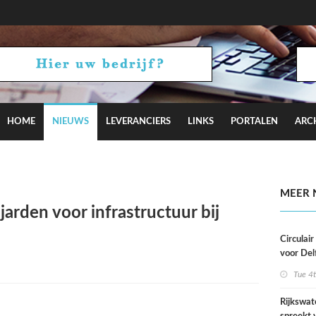
HOME
NIEUWS
LEVERANCIERS
LINKS
PORTALEN
ARC
aagt met Camden Town bij aan Hyde Park
MEER 
jarden voor infrastructuur bij
Circulai
voor Del
roeivere
Tue 4
Rijkswat