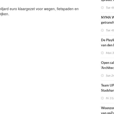
spreekt 
uitzonder
miljard euro klaargezet voor wegen, fietspaden en
Tue 4
door dro
ijken.
NYMA W
getransf
ontmoeti
Tue 4
makerspl
Nijmege
De Playli
van den 
all fema
Mon 3
oprichte
Open cal
‘Architec
Nederlan
Sun 2
Team UP!
Stadsha
Fri 31
Woonzor
van opZ