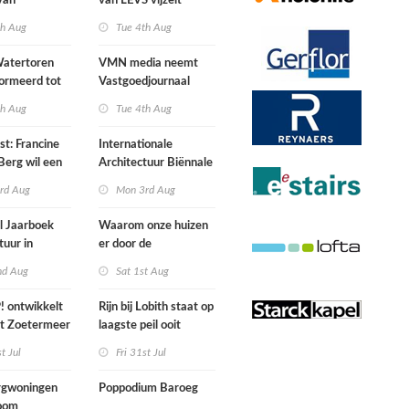
van
van LEVS vijzelt
lijke situatie
kwaliteit vergeten
th Aug
Tue 4th Aug
ogte
restruimte op
atertoren
VMN media neemt
ormeerd tot
Vastgoedjournaal
ngsplek van
over
th Aug
Tue 4th Aug
aats in
n
st: Francine
Internationale
Berg wil een
Architectuur Biënnale
le punkband
Rotterdam
rd Aug
Mon 3rd Aug
n
l Jaarboek
Waarom onze huizen
tuur in
er door de
d’
energierekening heel
nd Aug
Sat 1st Aug
anders gaan uitzien
 ontwikkelt
Rijn bij Lobith staat op
rt Zoetermeer
laagste peil ooit
gemeten
st Jul
Fri 31st Jul
gwoningen
Poppodium Baroeg
oom