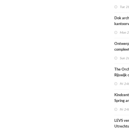
naar ont
Tue 28
KCAP
Dok arch
kantoorv
van het
Mon 2
Scheepv
hernieuw
Ontwerp
complee
Sun 26
The Orch
Rijswijk
Fri 24
Kindcen
Spring ar
een pavil
Fri 24
groen
LEVS ver
Utrechts