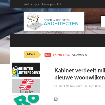
Welkom op architectenportaal.nl
NEWS
Fri 7th 13:37
Vakwerk Architecten dr
NEW
Kabinet verdeelt mil
nieuwe woonwijken
Tue 11th Nov 2025
Lees Bron