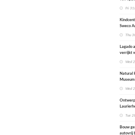
architec
Fri 31
zich tus
nieuwbo
Kindcen
industri
Sweco Ar
brengt o
Thu 30
kinderop
buitenru
Lagado a
hart van
verrijkt
met
Wed 2
rolstoel
huis
Natural 
Museum 
naar ont
Wed 2
Mecanoo
Ontwerp
Laurierh
Tue 28
Bouw ge
autovrij 