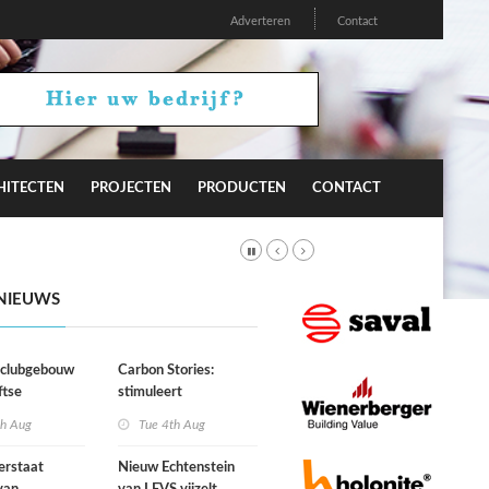
Adverteren
Contact
HITECTEN
PROJECTEN
PRODUCTEN
CONTACT
NIEUWS
r clubgebouw
Carbon Stories:
ftse
stimuleert
niging Laga
architectuur
th Aug
Tue 4th Aug
duurzaam gedrag?
erstaat
Nieuw Echtenstein