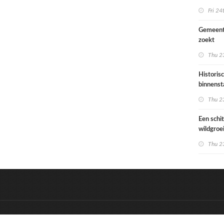
Ondiep 
Fri 24
woonge
Gemeent
zoekt
architec
Thu 23
die proje
doorrek
Historis
CO2-re
binnenst
Paramari
Thu 23
bedreigd
werelde
Een schi
wildgroe
zomertip
Thu 23
&
Onderdeel van:
BrancheConnect
D