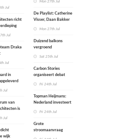
Mon 27th Jul
werp van
th Jul
De Playlist: Catherine
itecten richt
Visser, Daan Bakker
erdieping
en Fransje Hooimeijer
Mon 27th Jul
zijn een
7th Jul
aartmuseum
kamerensemble
Duizend balkons
d in
team Draka
vergroend
t
Sat 25th Jul
th Jul
Carbon Stories
ard in
organiseert debat
 opgeleverd
over Shift Embassy
Fri 24th Jul
th Jul
Topman Heijmans:
trum van
Nederland investeert
chitecten is
te weinig in
Fri 24th Jul
joen in het
infrastructuur
th Jul
Grote
dicht
stroomaanvraag
e wijk
provincies voor