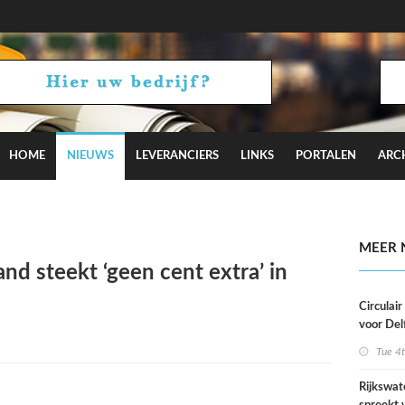
HOME
NIEUWS
LEVERANCIERS
LINKS
PORTALEN
ARC
aagt met Camden Town bij aan Hyde Park
MEER 
nd steekt ‘geen cent extra’ in
Circulai
voor Del
roeivere
Tue 4
Rijkswat