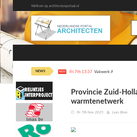
Welkom op architectenportaal.nl
NEWS
Fri 7th 13:37
Vakwerk Architecten dr
NEW
Provincie Zuid-Holla
warmtenetwerk
Fri 7th Nov 2025
Lees Bron