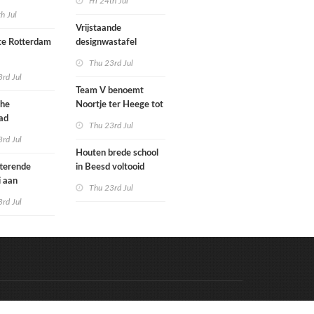
Fri 24th Jul
met nieuwe
woningbouw
th Jul
bouwen
afgewezen
Vrijstaande
e Rotterdam
designwastafel
Thu 23rd Jul
tenbureaus
rd Jul
ct willen laten
Team V benoemt
enen met
che
Noortje ter Heege tot
kenmethode
ad
associate architect
Thu 23rd Jul
bo is nu
rd Jul
Houten brede school
rfgoed
tterende
in Beesd voltooid
i aan
Thu 23rd Jul
s
rd Jul
Code & Hosted by:
e Meern Multimedia
VDVO
Contact