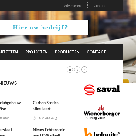
Adverteren
Contact
HITECTEN
PROJECTEN
PRODUCTEN
CONTACT
NIEUWS
r clubgebouw
Carbon Stories:
ftse
stimuleert
niging Laga
architectuur
th Aug
Tue 4th Aug
duurzaam gedrag?
erstaat
Nieuw Echtenstein