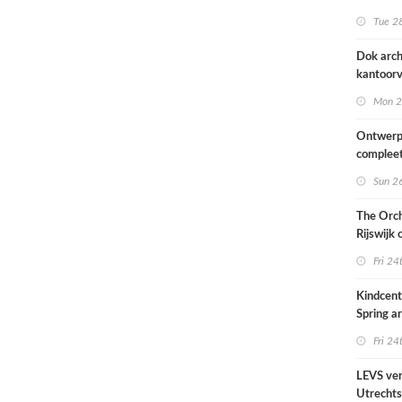
naar ont
Tue 28
KCAP
Dok arch
kantoorv
van het
Mon 2
Scheepv
hernieuw
Ontwerp
complee
Sun 26
The Orch
Rijswijk
Fri 24
Kindcen
Spring ar
een pavil
Fri 24
groen
LEVS ver
Utrechts