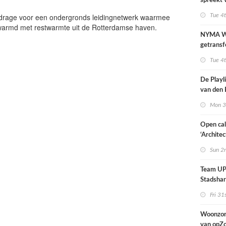
spreekt 
uitzonder
ijdrage voor een ondergronds leidingnetwerk waarmee
Tue 4
door dro
armd met restwarmte uit de Rotterdamse haven.
NYMA W
getransf
ontmoeti
Tue 4
makerspl
Nijmege
De Playli
van den 
all fema
Mon 3
oprichte
Open cal
‘Architec
Nederlan
Sun 2
Team UP!
Stadsha
Fri 31
Woonzor
van opZ