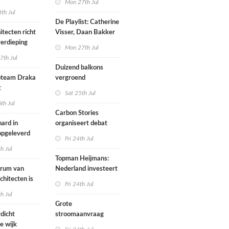
Mon 27th Jul
werp van
th Jul
De Playlist: Catherine
itecten richt
Visser, Daan Bakker
erdieping
en Fransje Hooimeijer
Mon 27th Jul
zijn een
7th Jul
aartmuseum
kamerensemble
Duizend balkons
d in
team Draka
vergroend
t
Sat 25th Jul
th Jul
Carbon Stories
ard in
organiseert debat
 opgeleverd
over Shift Embassy
Fri 24th Jul
th Jul
Topman Heijmans:
trum van
Nederland investeert
chitecten is
te weinig in
Fri 24th Jul
joen in het
infrastructuur
th Jul
Grote
dicht
stroomaanvraag
e wijk
provincies voor