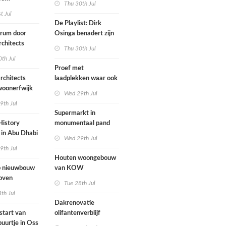
Thu 30th Jul
ten voegen
st Jul
sen
De Playlist: Dirk
uw en oude
trum door
Osinga benadert zijn
ële panden
chitects
studio als een
Thu 30th Jul
nderwijs,
rockband
th Jul
vang en
Proef met
imte samen in
rchitects
laadplekken waar ook
 dorp
 woonerfwijk
brandstofauto's
Wed 29th Jul
mogen parkeren
9th Jul
toegankelijk
Supermarkt in
History
monumentaal pand
in Abu Dhabi
Wed 29th Jul
werp van
9th Jul
 geopend
Houten woongebouw
 nieuwbouw
van KOW
oven
introduceert natuurlijk
Tue 28th Jul
stedelijk leven bij
th Jul
herontwikkeling
Dakrenovatie
ziekenhuisterrein
start van
olifantenverblijf
buurtje in Oss
Blijdorp