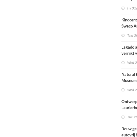
architec
Fri 31
zich tus
nieuwbo
Kindcen
industri
Sweco Ar
brengt o
Thu 30
kinderop
buitenru
Lagado a
hart van
verrijkt
met
Wed 2
rolstoel
huis
Natural 
Museum 
naar ont
Wed 2
Mecanoo
Ontwerp
Laurierh
Tue 28
Bouw ge
autovrij 