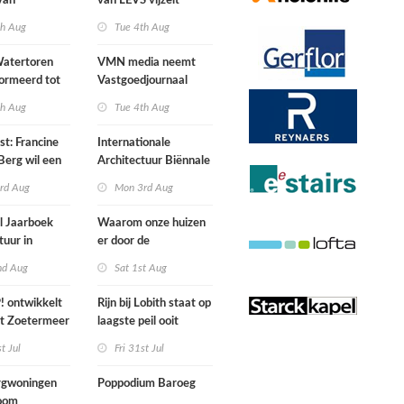
van
van LEVS vijzelt
lijke situatie
kwaliteit vergeten
th Aug
Tue 4th Aug
ogte
restruimte op
atertoren
VMN media neemt
ormeerd tot
Vastgoedjournaal
ngsplek van
over
th Aug
Tue 4th Aug
aats in
n
st: Francine
Internationale
Berg wil een
Architectuur Biënnale
le punkband
Rotterdam
rd Aug
Mon 3rd Aug
n
l Jaarboek
Waarom onze huizen
tuur in
er door de
d’
energierekening heel
nd Aug
Sat 1st Aug
anders gaan uitzien
 ontwikkelt
Rijn bij Lobith staat op
rt Zoetermeer
laagste peil ooit
gemeten
st Jul
Fri 31st Jul
gwoningen
Poppodium Baroeg
oom