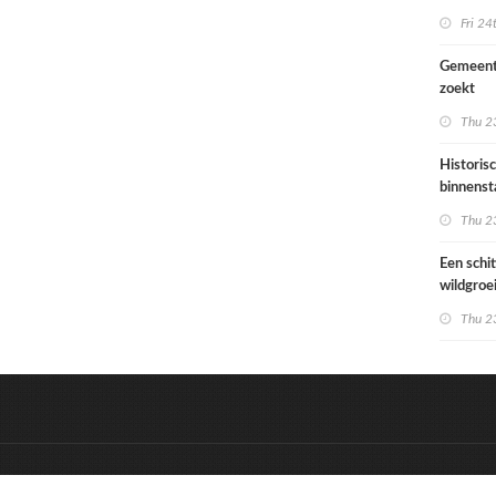
Ondiep 
Fri 24
woonge
Gemeent
zoekt
architec
Thu 23
die proje
doorrek
Historis
CO2-re
binnenst
Paramari
Thu 23
bedreigd
werelde
Een schi
wildgroe
zomertip
Thu 23
&
Onderdeel van:
BrancheConnect
D