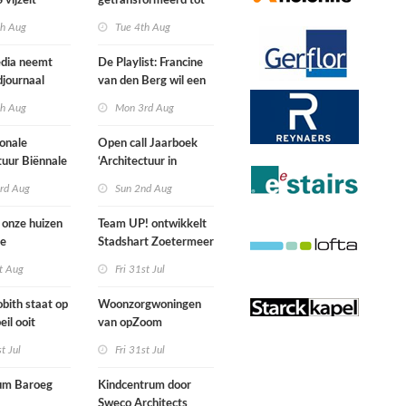
 vijzelt
getransformeerd tot
t vergeten
ontmoetingsplek van
th Aug
Tue 4th Aug
te op
makersplaats in
Nijmegen
dia neemt
De Playlist: Francine
journaal
van den Berg wil een
all female punkband
th Aug
Mon 3rd Aug
oprichten
ionale
Open call Jaarboek
tuur Biënnale
‘Architectuur in
am
Nederland’
rd Aug
Sun 2nd Aug
onze huizen
Team UP! ontwikkelt
de
Stadshart Zoetermeer
ekening heel
t Aug
Fri 31st Jul
aan uitzien
Lobith staat op
Woonzorgwoningen
eil ooit
van opZoom
n
architecten voegen
st Jul
Fri 31st Jul
zich tussen
nieuwbouw en oude
um Baroeg
Kindcentrum door
industriële panden
Sweco Architects