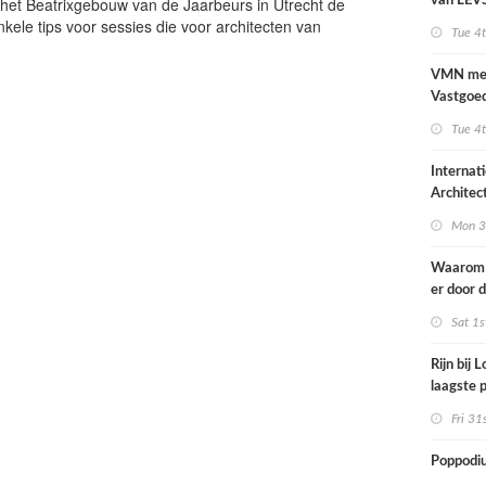
het Beatrixgebouw van de Jaarbeurs in Utrecht de
van LEVS
kele tips voor sessies die voor architecten van
kwalitei
Tue 4
restruim
VMN me
Vastgoed
over
Tue 4
Internat
Architec
Rotterd
Mon 3
Waarom 
er door 
energier
Sat 1s
anders g
Rijn bij 
laagste p
gemete
Fri 31
Poppodi