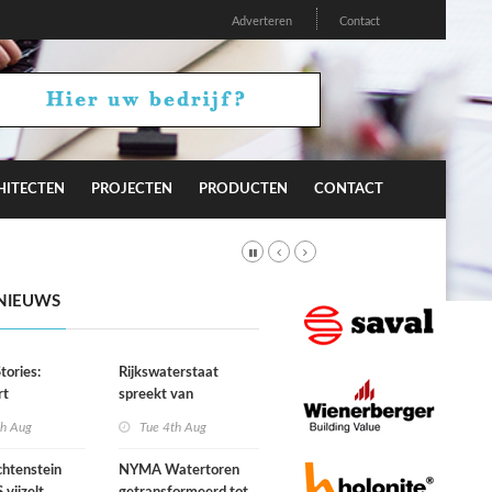
Adverteren
Contact
HITECTEN
PROJECTEN
PRODUCTEN
CONTACT
NIEUWS
tories:
Rijkswaterstaat
rt
spreekt van
tuur
uitzonderlijke situatie
th Aug
Tue 4th Aug
m gedrag?
door droogte
htenstein
NYMA Watertoren