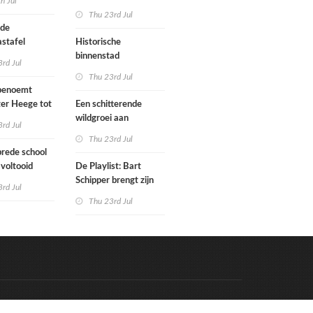
th Jul
ouw
architectenbureaus
Thu 23rd Jul
en
die project willen laten
nde
doorrekenen met
stafel
Historische
CO2-rekenmethode
binnenstad
rd Jul
Paramaribo is nu
Thu 23rd Jul
bedreigd
benoemt
werelderfgoed
ter Heege tot
Een schitterende
e architect
wildgroei aan
rd Jul
zomertips
Thu 23rd Jul
rede school
 voltooid
De Playlist: Bart
Schipper brengt zijn
rd Jul
eerste drum & bass-
Thu 23rd Jul
nummers uit
Code & Hosted by:
e Meern Multimedia
VDVO
Contact