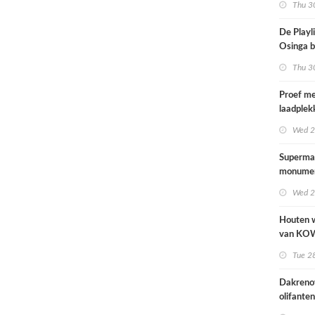
Thu 30
De Playli
Osinga b
studio al
Thu 30
rockban
Proef m
laadplek
brandsto
Wed 2
mogen p
Supermar
monumen
Wed 2
Houten 
van KO
introduce
Tue 28
stedelijk
herontwi
Dakreno
ziekenhu
olifanten
Blijdorp