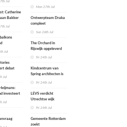
7th Jul
van het
Mon 27th Jul
Scheepvaartmuseum
ist: Catherine
hernieuwd in
Daan Bakker
Ontwerpteam Draka
je Hooimeijer
compleet
7th Jul
Sun 26th Jul
semble
balkons
nd
The Orchard in
Rijswijk opgeleverd
th Jul
Fri 24th Jul
tories
ert debat
Kindcentrum van
ft Embassy
Spring architecten is
th Jul
een paviljoen in het
Fri 24th Jul
groen
Heijmans:
d investeert
LEVS verdicht
 in
Utrechtse wijk
th Jul
uctuur
Ondiep met nieuwe
Fri 24th Jul
woongebouwen
anvraag
Gemeente Rotterdam
es voor
zoekt