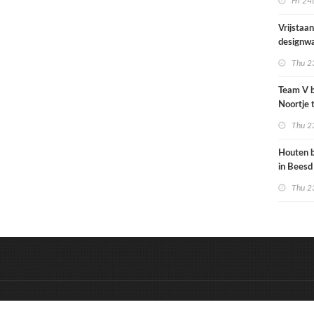
Fri 24
woningb
afgewez
Vrijstaa
designwa
Thu 23
Team V 
Noortje 
associat
Thu 23
Houten b
in Beesd
Thu 23
&
Onderdeel van:
BrancheConnect
D