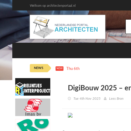
Welkom op architectenportaal.nl
NEWS
Thu 6th 12:06
Bouwstart van vertica
NEW
DigiBouw 2025 – en
Tue 4th Nov 2025
Lees Bron