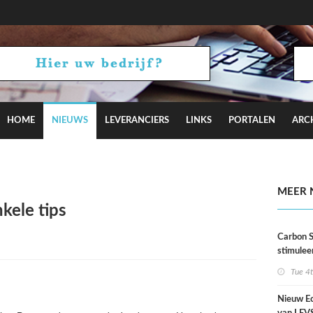
HOME
NIEUWS
LEVERANCIERS
LINKS
PORTALEN
ARC
al dorp in Shenzhen naar ontwerp van MVRDV
MEER 
kele tips
Carbon S
stimulee
architec
Tue 4
duurzaa
Nieuw Ec