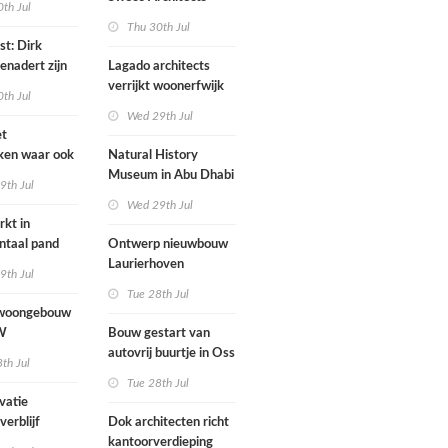
th Jul
brengt onderwijs,
Thu 30th Jul
kinderopvang en
st: Dirk
buitenruimte samen in
enadert zijn
Lagado architects
hart van dorp
s een
verrijkt woonerfwijk
th Jul
d
met
Wed 29th Jul
rolstoeltoegankelijk
et
huis
ken waar ook
Natural History
fauto's
Museum in Abu Dhabi
9th Jul
arkeren
naar ontwerp van
Wed 29th Jul
Mecanoo geopend
kt in
taal pand
Ontwerp nieuwbouw
Laurierhoven
9th Jul
Tue 28th Jul
woongebouw
W
Bouw gestart van
ert natuurlijk
autovrij buurtje in Oss
th Jul
 leven bij
naar ontwerp van
Tue 28th Jul
kkeling
KCAP
vatie
isterrein
verblijf
Dok architecten richt
kantoorverdieping