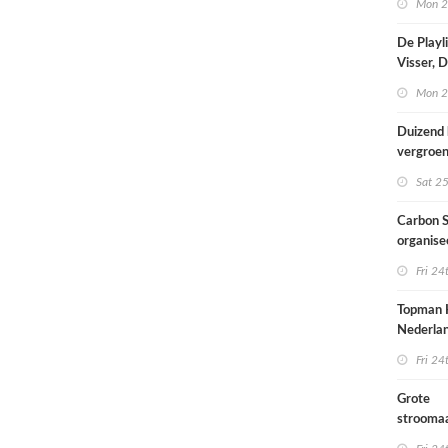
Mon 2
De Playl
Visser, 
en Frans
Mon 2
zijn een
kameren
Duizend 
vergroe
Sat 25
Carbon S
organise
over Shi
Fri 24
Topman 
Nederlan
te weinig
Fri 24
infrastr
Grote
strooma
provinci