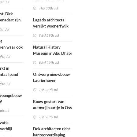
th Jul
brengt onderwijs,
Thu 30th Jul
kinderopvang en
st: Dirk
buitenruimte samen in
enadert zijn
Lagado architects
hart van dorp
s een
verrijkt woonerfwijk
th Jul
d
met
Wed 29th Jul
rolstoeltoegankelijk
et
huis
ken waar ook
Natural History
fauto's
Museum in Abu Dhabi
9th Jul
arkeren
naar ontwerp van
Wed 29th Jul
Mecanoo geopend
kt in
taal pand
Ontwerp nieuwbouw
Laurierhoven
9th Jul
Tue 28th Jul
woongebouw
W
Bouw gestart van
ert natuurlijk
autovrij buurtje in Oss
th Jul
 leven bij
naar ontwerp van
Tue 28th Jul
kkeling
KCAP
vatie
isterrein
verblijf
Dok architecten richt
kantoorverdieping