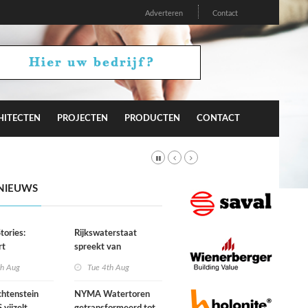
Adverteren
Contact
HITECTEN
PROJECTEN
PRODUCTEN
CONTACT
NIEUWS
tories:
Rijkswaterstaat
rt
spreekt van
tuur
uitzonderlijke situatie
th Aug
Tue 4th Aug
m gedrag?
door droogte
htenstein
NYMA Watertoren