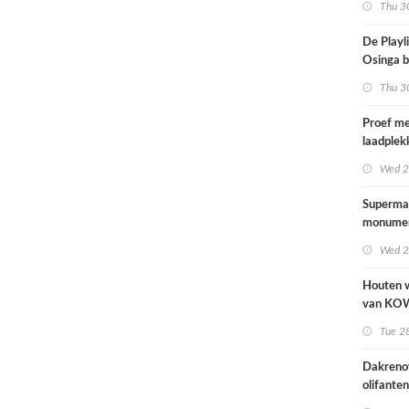
Thu 30
De Playli
Osinga b
studio al
Thu 30
rockban
Proef m
laadplek
brandsto
Wed 2
mogen p
Supermar
monumen
Wed 2
Houten 
van KO
introduce
Tue 28
stedelijk
herontwi
Dakreno
ziekenhu
olifanten
Blijdorp