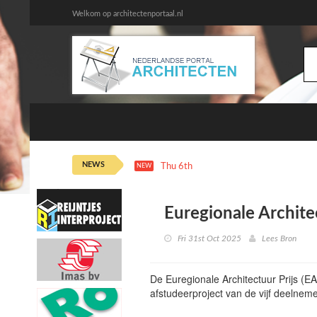
Welkom op architectenportaal.nl
NEWS
Thu 6th 12:06
Bouwstart van vertica
NEW
Euregionale Archite
Fri 31st Oct 2025
Lees Bron
De Euregionale Architectuur Prijs (EA
afstudeerproject van de vijf deelnem