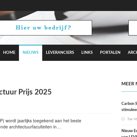
HOME
NIEUWS
LEVERANCIERS
LINKS
PORTALEN
ARC
al dorp in Shenzhen naar ontwerp van MVRDV
MEER 
ctuur Prijs 2025
Carbon S
stimulee
architec
Tue 4
P) wordt jaarlijks toegekend aan het beste
duurzaa
ende architectuurfaculteiten in…
Nieuw Ec