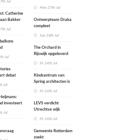
7th Jul
van het
Mon 27th Jul
Scheepvaartmuseum
ist: Catherine
hernieuwd in
Daan Bakker
Ontwerpteam Draka
je Hooimeijer
compleet
7th Jul
Sun 26th Jul
semble
balkons
nd
The Orchard in
Rijswijk opgeleverd
th Jul
Fri 24th Jul
tories
ert debat
Kindcentrum van
ft Embassy
Spring architecten is
th Jul
een paviljoen in het
Fri 24th Jul
groen
Heijmans:
d investeert
LEVS verdicht
 in
Utrechtse wijk
th Jul
uctuur
Ondiep met nieuwe
Fri 24th Jul
woongebouwen
anvraag
Gemeente Rotterdam
es voor
zoekt