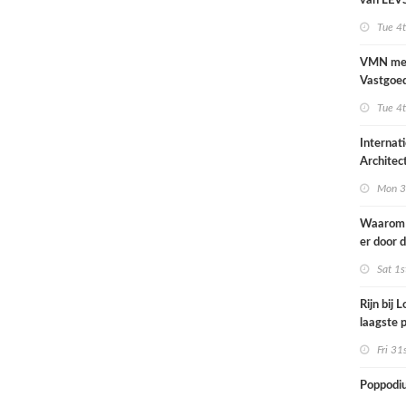
van LEVS
kwalitei
Tue 4
restruim
VMN me
Vastgoed
over
Tue 4
Internat
Architec
Rotterd
Mon 3
Waarom 
er door 
energier
Sat 1s
anders g
Rijn bij 
laagste p
gemete
Fri 31
Poppodi