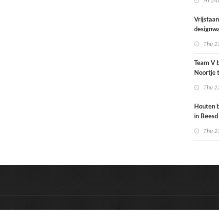
Fri 24
woningb
afgewez
Vrijstaa
designwa
Thu 23
Team V 
Noortje 
associat
Thu 23
Houten b
in Beesd
Thu 23
&
Onderdeel van:
BrancheConnect
D