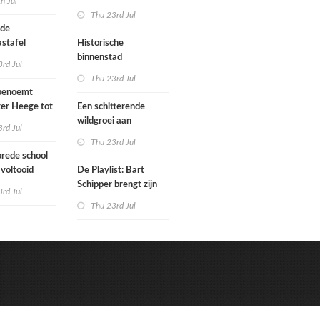
th Jul
ouw
architectenbureaus
Thu 23rd Jul
en
die project willen laten
nde
doorrekenen met
stafel
Historische
CO2-rekenmethode
binnenstad
rd Jul
Paramaribo is nu
Thu 23rd Jul
bedreigd
benoemt
werelderfgoed
ter Heege tot
Een schitterende
e architect
wildgroei aan
rd Jul
zomertips
Thu 23rd Jul
rede school
 voltooid
De Playlist: Bart
Schipper brengt zijn
rd Jul
eerste drum & bass-
Thu 23rd Jul
nummers uit
Code & Hosted by:
e Meern Multimedia
VDVO
Contact