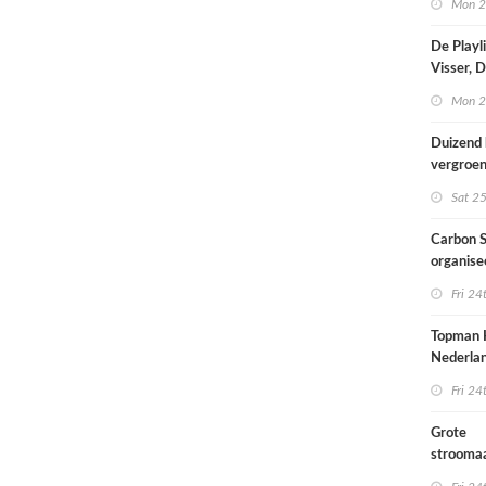
Mon 2
De Playl
Visser, 
en Frans
Mon 2
zijn een
kameren
Duizend 
vergroe
Sat 25
Carbon S
organise
over Shi
Fri 24
Topman 
Nederlan
te weinig
Fri 24
infrastr
Grote
strooma
provinci