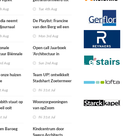
 vijzelt
getransformeerd tot
t vergeten
ontmoetingsplek van
th Aug
Tue 4th Aug
te op
makersplaats in
Nijmegen
dia neemt
De Playlist: Francine
journaal
van den Berg wil een
all female punkband
th Aug
Mon 3rd Aug
oprichten
ionale
Open call Jaarboek
tuur Biënnale
‘Architectuur in
am
Nederland’
rd Aug
Sun 2nd Aug
onze huizen
Team UP! ontwikkelt
de
Stadshart Zoetermeer
ekening heel
t Aug
Fri 31st Jul
aan uitzien
Lobith staat op
Woonzorgwoningen
eil ooit
van opZoom
n
architecten voegen
st Jul
Fri 31st Jul
zich tussen
nieuwbouw en oude
um Baroeg
Kindcentrum door
industriële panden
Sweco Architects