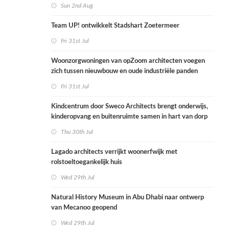
Sun 2nd Aug
Team UP! ontwikkelt Stadshart Zoetermeer
Fri 31st Jul
Woonzorgwoningen van opZoom architecten voegen
zich tussen nieuwbouw en oude industriële panden
Fri 31st Jul
Kindcentrum door Sweco Architects brengt onderwijs,
kinderopvang en buitenruimte samen in hart van dorp
Thu 30th Jul
Lagado architects verrijkt woonerfwijk met
rolstoeltoegankelijk huis
Wed 29th Jul
Natural History Museum in Abu Dhabi naar ontwerp
van Mecanoo geopend
Wed 29th Jul