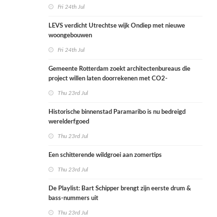
Fri 24th Jul
LEVS verdicht Utrechtse wijk Ondiep met nieuwe
woongebouwen
Fri 24th Jul
Gemeente Rotterdam zoekt architectenbureaus die
project willen laten doorrekenen met CO2-
rekenmethode
Thu 23rd Jul
Historische binnenstad Paramaribo is nu bedreigd
werelderfgoed
Thu 23rd Jul
Een schitterende wildgroei aan zomertips
Thu 23rd Jul
De Playlist: Bart Schipper brengt zijn eerste drum &
bass-nummers uit
Thu 23rd Jul