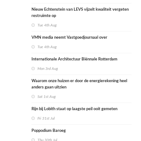
Nieuw Echtenstein van LEVS vijzelt kwaliteit vergeten
restruimte op
Tue 4th Aug
VMN media neemt Vastgoedjournaal over
Tue 4th Aug
Internationale Architectuur Biënnale Rotterdam
Mon 3rd Aug
Waarom onze huizen er door de energierekening heel
anders gaan uitzien
Sat 1st Aug
Rijn bij Lobith staat op laagste peil ooit gemeten
Fri 31st Jul
Poppodium Baroeg
Thu 30th Jul