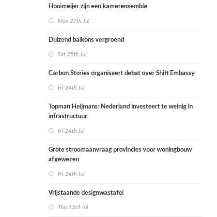
Hooimeijer zijn een kamerensemble
Mon 27th Jul
Duizend balkons vergroend
Sat 25th Jul
Carbon Stories organiseert debat over Shift Embassy
Fri 24th Jul
Topman Heijmans: Nederland investeert te weinig in
infrastructuur
Fri 24th Jul
Grote stroomaanvraag provincies voor woningbouw
afgewezen
Fri 24th Jul
Vrijstaande designwastafel
Thu 23rd Jul