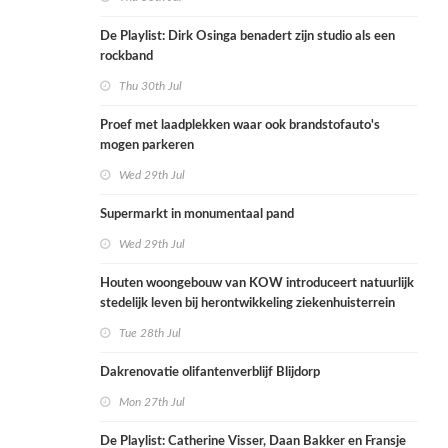
De Playlist: Dirk Osinga benadert zijn studio als een
rockband
Thu 30th Jul
Proef met laadplekken waar ook brandstofauto's
mogen parkeren
Wed 29th Jul
Supermarkt in monumentaal pand
Wed 29th Jul
Houten woongebouw van KOW introduceert natuurlijk
stedelijk leven bij herontwikkeling ziekenhuisterrein
Tue 28th Jul
Dakrenovatie olifantenverblijf Blijdorp
Mon 27th Jul
De Playlist: Catherine Visser, Daan Bakker en Fransje