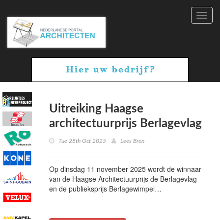
Toggl
navig
Uitreiking Haagse
architectuurprijs Berlagevlag
Tue 28th Oct 2025
Lees Bron
Op dinsdag 11 november 2025 wordt de winnaar
van de Haagse Architectuurprijs de Berlagevlag
en de publieksprijs Berlagewimpel…