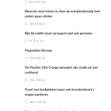
Mon 3rd Aug
Waarom onze huizen er door de energierekening heel
anders gaan uitzien
Sat 1st Aug
Rijn bij Lobith staat op laagste peil ooit gemeten
Fri 31st Jul
Poppodium Baroeg
Thu 30th Jul
De Playlist: Dirk Osinga benadert zijn studio als een
rockband
Thu 30th Jul
Proef met laadplekken waar ook brandstofauto's
mogen parkeren
Wed 29th Jul