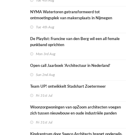
Tue 4th Aug
NYMA Watertoren getransformeerd tot
ontmoetingsplek van makersplaats in Nijmegen
Tue 4th Aug
De Playlist: Francine van den Berg wil een all female
punkband oprichten
Mon 3rd Aug
Open call Jaarboek ‘Architectuur in Nederland’
Sun 2nd Aug
Team UP! ontwikkelt Stadshart Zoetermeer
Fri 31st Jul
Woonzorgwoningen van opZoom architecten voegen
zich tussen nieuwbouw en oude industriële panden
Fri 31st Jul
Kindcentrum door Sweco Architects brengt onderwijs,