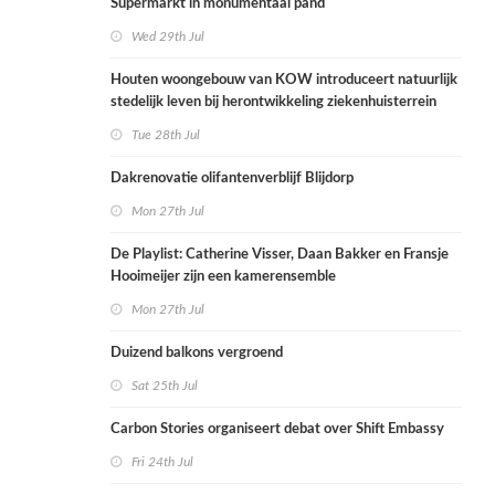
Supermarkt in monumentaal pand
Wed 29th Jul
Houten woongebouw van KOW introduceert natuurlijk
stedelijk leven bij herontwikkeling ziekenhuisterrein
Tue 28th Jul
Dakrenovatie olifantenverblijf Blijdorp
Mon 27th Jul
De Playlist: Catherine Visser, Daan Bakker en Fransje
Hooimeijer zijn een kamerensemble
Mon 27th Jul
Duizend balkons vergroend
Sat 25th Jul
Carbon Stories organiseert debat over Shift Embassy
Fri 24th Jul