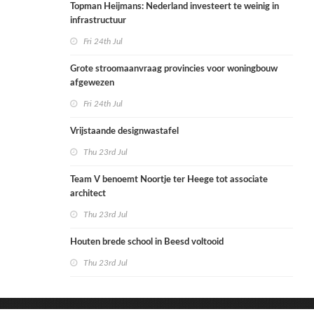
Topman Heijmans: Nederland investeert te weinig in
infrastructuur
Fri 24th Jul
Grote stroomaanvraag provincies voor woningbouw
afgewezen
Fri 24th Jul
Vrijstaande designwastafel
Thu 23rd Jul
Team V benoemt Noortje ter Heege tot associate
architect
Thu 23rd Jul
Houten brede school in Beesd voltooid
Thu 23rd Jul