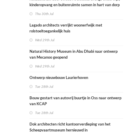
kinderopvang en buitenruimte samen in hart van dorp
Thu 30th Jul
Lagado architects verrijkt woonerfwijk met
rolstoeltoegankelijk huis
Wed 29th Jul
Natural History Museum in Abu Dhabi naar ontwerp
van Mecanoo geopend
Wed 29th Jul
Ontwerp nieuwbouw Laurierhoven
Tue 28th Jul
Bouw gestart van autovrij buurtje in Oss naar ontwerp
van KCAP
Tue 28th Jul
Dok architecten richt kantoorverdieping van het
Scheepvaartmuseum hernieuwd in