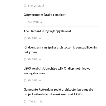
Mon 27th Jul
Ontwerpteam Draka compleet
Sun 26th Jul
The Orchard in Rijswijk opgeleverd
Fri 24th Jul
Kindcentrum van Spring architecten is een paviljoen in
het groen
Fri 24th Jul
LEVS verdicht Utrechtse wijk Ondiep met nieuwe
woongebouwen
Fri 24th Jul
Gemeente Rotterdam zoekt architectenbureaus die
project willen laten doorrekenen met CO2-
rekenmethode
Thu 23rd Jul