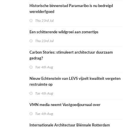
Historische binnenstad Paramaribo is nu bedreigd
werelderfgoed
Thu 23rd Jul
Een schitterende wildgroei aan zomertips
Thu 23rd Jul
Carbon Stories: stimuleert architectuur duurzaam
gedrag?
Tue 4th Aug
Nieuw Echtenstein van LEVS vijzelt kwaliteit vergeten
restruimte op
Tue 4th Aug
VMN media neemt Vastgoedjournaal over
Tue 4th Aug
Internationale Architectuur Biënnale Rotterdam