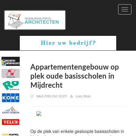
Toggl
navig
Appartementengebouw op
plek oude basisscholen in
Mijdrecht
Wed 29th Oct 2025
Lees Bron
Op de plek van enkele gesloopte basisscholen in