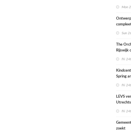
van het
Mon 2
Scheepv
hernieuw
Ontwerp
complee
Sun 26
The Orch
Rijswijk
Fri 24
Kindcen
Spring ar
een pavil
Fri 24
groen
LEVS ver
Utrechts
Ondiep 
Fri 24
woonge
Gemeent
zoekt