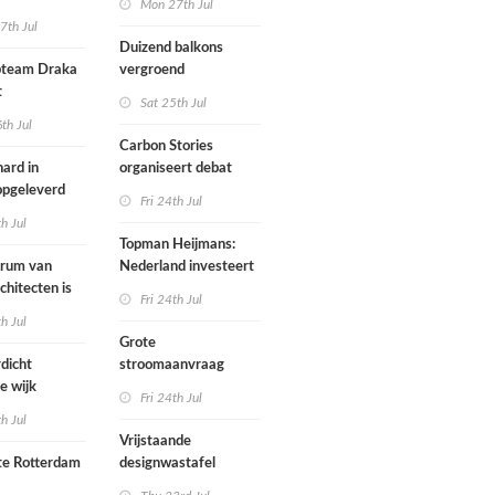
Mon 27th Jul
zijn een
7th Jul
aartmuseum
kamerensemble
Duizend balkons
d in
team Draka
vergroend
t
Sat 25th Jul
th Jul
Carbon Stories
ard in
organiseert debat
 opgeleverd
over Shift Embassy
Fri 24th Jul
th Jul
Topman Heijmans:
trum van
Nederland investeert
chitecten is
te weinig in
Fri 24th Jul
joen in het
infrastructuur
th Jul
Grote
dicht
stroomaanvraag
e wijk
provincies voor
Fri 24th Jul
met nieuwe
woningbouw
th Jul
bouwen
afgewezen
Vrijstaande
e Rotterdam
designwastafel