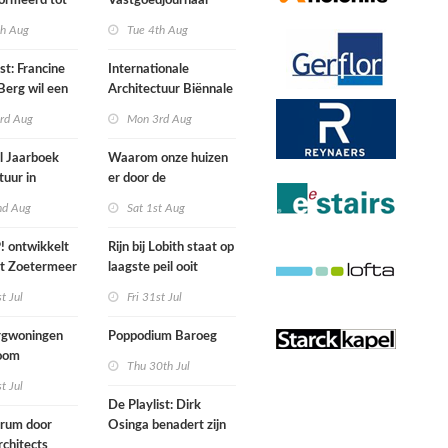
ormeerd tot
Vastgoedjournaal
ngsplek van
over
th Aug
Tue 4th Aug
aats in
n
st: Francine
Internationale
Berg wil een
Architectuur Biënnale
le punkband
Rotterdam
rd Aug
Mon 3rd Aug
n
l Jaarboek
Waarom onze huizen
tuur in
er door de
d’
energierekening heel
nd Aug
Sat 1st Aug
anders gaan uitzien
 ontwikkelt
Rijn bij Lobith staat op
rt Zoetermeer
laagste peil ooit
gemeten
st Jul
Fri 31st Jul
gwoningen
Poppodium Baroeg
oom
Thu 30th Jul
ten voegen
st Jul
sen
De Playlist: Dirk
uw en oude
trum door
Osinga benadert zijn
ële panden
chitects
studio als een