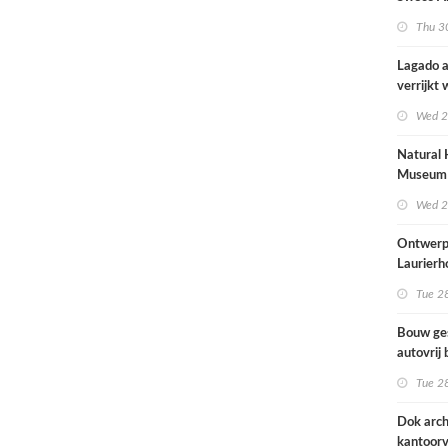
brengt o
Thu 30
kinderop
buitenru
Lagado a
hart van
verrijkt
met
Wed 2
rolstoel
huis
Natural 
Museum 
naar ont
Wed 2
Mecanoo
Ontwerp
Laurierh
Tue 28
Bouw ge
autovrij 
naar ont
Tue 28
KCAP
Dok arch
kantoorv