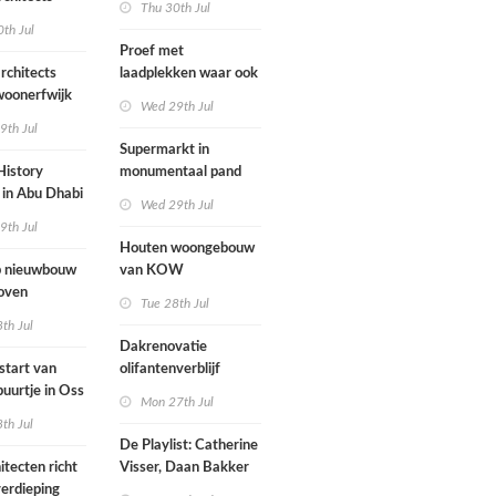
Thu 30th Jul
nderwijs,
rockband
th Jul
vang en
Proef met
imte samen in
rchitects
laadplekken waar ook
 dorp
 woonerfwijk
brandstofauto's
Wed 29th Jul
mogen parkeren
9th Jul
toegankelijk
Supermarkt in
History
monumentaal pand
in Abu Dhabi
Wed 29th Jul
werp van
9th Jul
 geopend
Houten woongebouw
 nieuwbouw
van KOW
oven
introduceert natuurlijk
Tue 28th Jul
stedelijk leven bij
th Jul
herontwikkeling
Dakrenovatie
ziekenhuisterrein
start van
olifantenverblijf
buurtje in Oss
Blijdorp
Mon 27th Jul
werp van
th Jul
De Playlist: Catherine
itecten richt
Visser, Daan Bakker
erdieping
en Fransje Hooimeijer