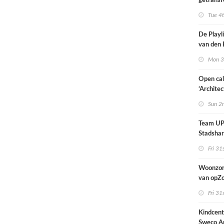
getransf
ontmoeti
Tue 4
makerspl
Nijmege
De Playli
van den 
all fema
Mon 3
oprichte
Open cal
‘Architec
Nederlan
Sun 2
Team UP!
Stadsha
Fri 31
Woonzor
van opZ
architec
Fri 31
zich tus
nieuwbo
Kindcen
industri
Sweco Ar