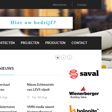
Adverteren
Contact
HITECTEN
PROJECTEN
PRODUCTEN
CONTACT
NIEUWS
erstaat
Nieuw Echtenstein
van
van LEVS vijzelt
lijke situatie
kwaliteit vergeten
th Aug
Tue 4th Aug
ogte
restruimte op
atertoren
VMN media neemt