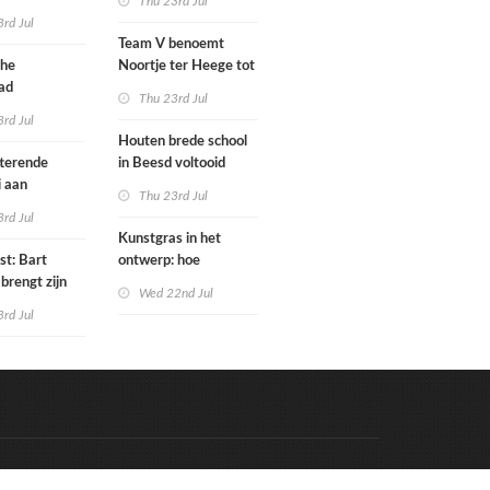
Thu 23rd Jul
tenbureaus
rd Jul
ct willen laten
Team V benoemt
enen met
che
Noortje ter Heege tot
kenmethode
ad
associate architect
Thu 23rd Jul
bo is nu
rd Jul
Houten brede school
rfgoed
tterende
in Beesd voltooid
i aan
Thu 23rd Jul
s
rd Jul
Kunstgras in het
st: Bart
ontwerp: hoe
brengt zijn
architecten de groene
Wed 22nd Jul
rum & bass-
laag integreren
rd Jul
 uit
Code & Hosted by:
e Meern Multimedia
VDVO
Contact