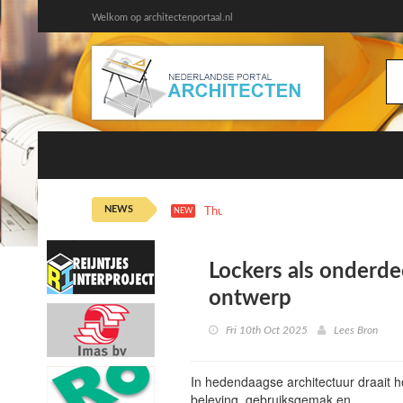
Welkom op architectenportaal.nl
NEWS
Thu 6th 11:15
De Playlist: Alex Kypr
NEW
Lockers als onderde
ontwerp
Fri 10th Oct 2025
Lees Bron
In hedendaagse architectuur draait h
beleving, gebruiksgemak en…