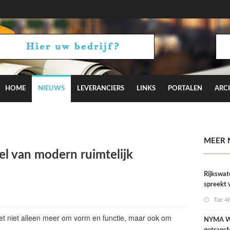
HOME
NIEUWS
LEVERANCIERS
LINKS
PORTALEN
ARC
iotakis-Weijers zingt en performt op karaokefeestjes
MEER 
el van modern ruimtelijk
Rijkswat
spreekt 
uitzonder
Tue 4
door dro
et niet alleen meer om vorm en functie, maar ook om
NYMA W