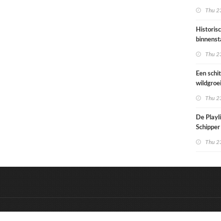
architec
Thu 23
die proje
doorrek
Historis
CO2-re
binnenst
Paramari
Thu 23
bedreigd
werelde
Een schi
wildgroe
zomertip
Thu 23
De Playli
Schipper 
eerste d
Thu 23
nummers
&
Onderdeel van:
BrancheConnect
D