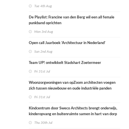
Tue 4th Aug
De Playlist: Francine van den Berg wil een all female
punkband oprichten
Mon 3rd Aug
Open call Jaarboek ‘Architectuur in Nederland’
Sun 2nd Aug
Team UP! ontwikkelt Stadshart Zoetermeer
Fri 31st Jul
Woonzorgwoningen van opZoom architecten voegen
zich tussen nieuwbouw en oude industriële panden
Fri 31st Jul
Kindcentrum door Sweco Architects brengt onderwijs,
kinderopvang en buitenruimte samen in hart van dorp
Thu 30th Jul