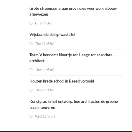
Grote stroomaanvraag provincies voor woningbouw
afgewezen
Fri 24th Jul
Vrijstaande designwastafel
Thu 23rd Jul
Team V benoemt Noortje ter Heege tot associate
architect
Thu 23rd Jul
Houten brede school in Beesd voltooid
Thu 23rd Jul
Kunstgras in het ontwerp: hoe architecten de groene
laag integreren
Wed 22nd Jul