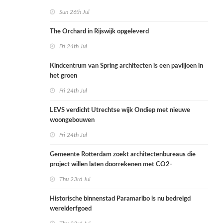
Sun 26th Jul
The Orchard in Rijswijk opgeleverd
Fri 24th Jul
Kindcentrum van Spring architecten is een paviljoen in
het groen
Fri 24th Jul
LEVS verdicht Utrechtse wijk Ondiep met nieuwe
woongebouwen
Fri 24th Jul
Gemeente Rotterdam zoekt architectenbureaus die
project willen laten doorrekenen met CO2-
rekenmethode
Thu 23rd Jul
Historische binnenstad Paramaribo is nu bedreigd
werelderfgoed