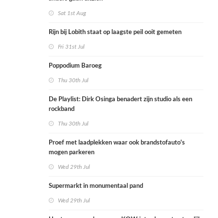
Sat 1st Aug
Rijn bij Lobith staat op laagste peil ooit gemeten
Fri 31st Jul
Poppodium Baroeg
Thu 30th Jul
De Playlist: Dirk Osinga benadert zijn studio als een
rockband
Thu 30th Jul
Proef met laadplekken waar ook brandstofauto's
mogen parkeren
Wed 29th Jul
Supermarkt in monumentaal pand
Wed 29th Jul