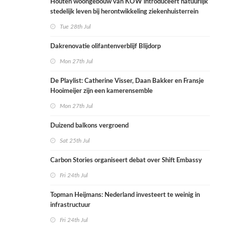
Houten woongebouw van KOW introduceert natuurlijk
stedelijk leven bij herontwikkeling ziekenhuisterrein
Tue 28th Jul
Dakrenovatie olifantenverblijf Blijdorp
Mon 27th Jul
De Playlist: Catherine Visser, Daan Bakker en Fransje
Hooimeijer zijn een kamerensemble
Mon 27th Jul
Duizend balkons vergroend
Sat 25th Jul
Carbon Stories organiseert debat over Shift Embassy
Fri 24th Jul
Topman Heijmans: Nederland investeert te weinig in
infrastructuur
Fri 24th Jul