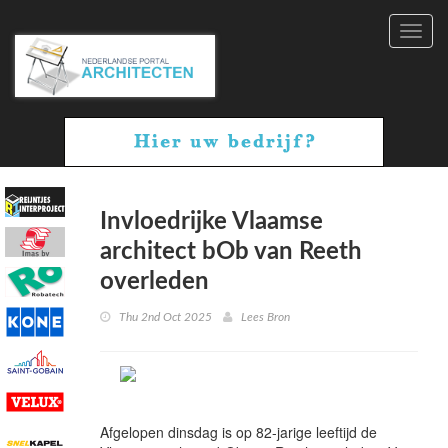
Toggl
navig
Invloedrijke Vlaamse
architect bOb van Reeth
overleden
Thu 2nd Oct 2025
Lees Bron
Afgelopen dinsdag is op 82-jarige leeftijd de