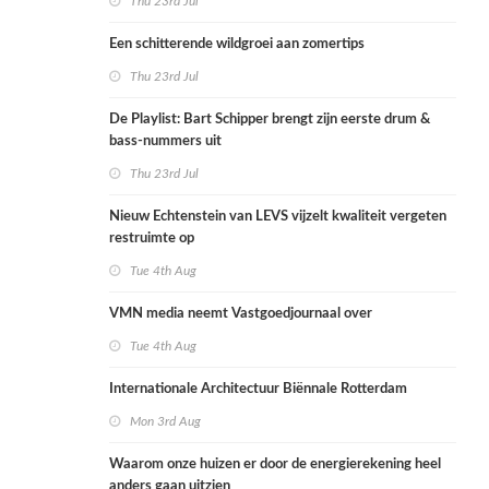
Thu 23rd Jul
Een schitterende wildgroei aan zomertips
Thu 23rd Jul
De Playlist: Bart Schipper brengt zijn eerste drum &
bass-nummers uit
Thu 23rd Jul
Nieuw Echtenstein van LEVS vijzelt kwaliteit vergeten
restruimte op
Tue 4th Aug
VMN media neemt Vastgoedjournaal over
Tue 4th Aug
Internationale Architectuur Biënnale Rotterdam
Mon 3rd Aug
Waarom onze huizen er door de energierekening heel
anders gaan uitzien