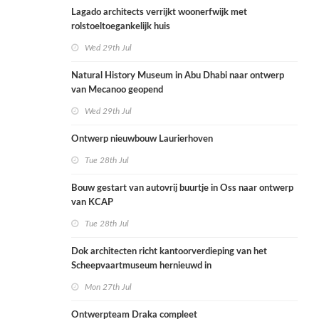
Lagado architects verrijkt woonerfwijk met
rolstoeltoegankelijk huis
Wed 29th Jul
Natural History Museum in Abu Dhabi naar ontwerp
van Mecanoo geopend
Wed 29th Jul
Ontwerp nieuwbouw Laurierhoven
Tue 28th Jul
Bouw gestart van autovrij buurtje in Oss naar ontwerp
van KCAP
Tue 28th Jul
Dok architecten richt kantoorverdieping van het
Scheepvaartmuseum hernieuwd in
Mon 27th Jul
Ontwerpteam Draka compleet