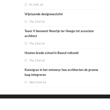
Fri 24th Jul
Vrijstaande designwastafel
Thu 23rd Jul
Team V benoemt Noortje ter Heege tot associate
architect
Thu 23rd Jul
Houten brede school in Beesd voltooid
Thu 23rd Jul
Kunstgras in het ontwerp: hoe architecten de groene
laag integreren
Wed 22nd Jul