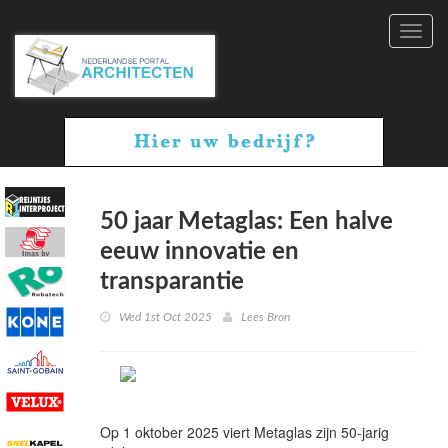
Toggl
navig
50 jaar Metaglas: Een halve
eeuw innovatie en
transparantie
Wed 1st Oct 2025
Lees Bron
Op 1 oktober 2025 viert Metaglas zijn 50-jarig