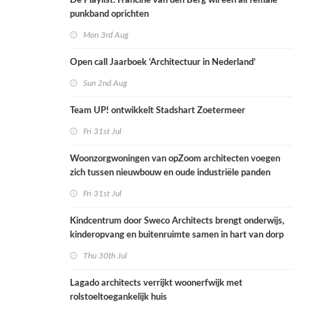
De Playlist: Francine van den Berg wil een all female
punkband oprichten
Mon 3rd Aug
Open call Jaarboek ‘Architectuur in Nederland’
Sun 2nd Aug
Team UP! ontwikkelt Stadshart Zoetermeer
Fri 31st Jul
Woonzorgwoningen van opZoom architecten voegen
zich tussen nieuwbouw en oude industriële panden
Fri 31st Jul
Kindcentrum door Sweco Architects brengt onderwijs,
kinderopvang en buitenruimte samen in hart van dorp
Thu 30th Jul
Lagado architects verrijkt woonerfwijk met
rolstoeltoegankelijk huis