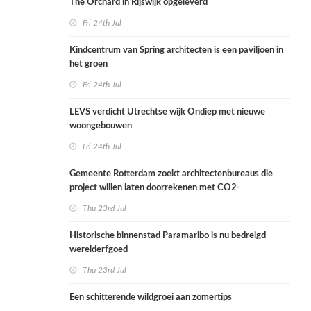
The Orchard in Rijswijk opgeleverd
Fri 24th Jul
Kindcentrum van Spring architecten is een paviljoen in
het groen
Fri 24th Jul
LEVS verdicht Utrechtse wijk Ondiep met nieuwe
woongebouwen
Fri 24th Jul
Gemeente Rotterdam zoekt architectenbureaus die
project willen laten doorrekenen met CO2-
rekenmethode
Thu 23rd Jul
Historische binnenstad Paramaribo is nu bedreigd
werelderfgoed
Thu 23rd Jul
Een schitterende wildgroei aan zomertips