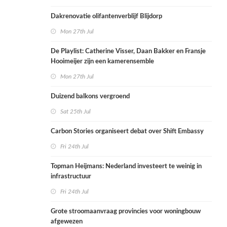
Dakrenovatie olifantenverblijf Blijdorp
Mon 27th Jul
De Playlist: Catherine Visser, Daan Bakker en Fransje
Hooimeijer zijn een kamerensemble
Mon 27th Jul
Duizend balkons vergroend
Sat 25th Jul
Carbon Stories organiseert debat over Shift Embassy
Fri 24th Jul
Topman Heijmans: Nederland investeert te weinig in
infrastructuur
Fri 24th Jul
Grote stroomaanvraag provincies voor woningbouw
afgewezen