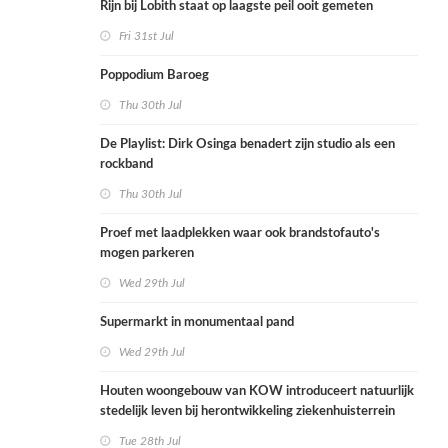
Rijn bij Lobith staat op laagste peil ooit gemeten
Fri 31st Jul
Poppodium Baroeg
Thu 30th Jul
De Playlist: Dirk Osinga benadert zijn studio als een
rockband
Thu 30th Jul
Proef met laadplekken waar ook brandstofauto's
mogen parkeren
Wed 29th Jul
Supermarkt in monumentaal pand
Wed 29th Jul
Houten woongebouw van KOW introduceert natuurlijk
stedelijk leven bij herontwikkeling ziekenhuisterrein
Tue 28th Jul