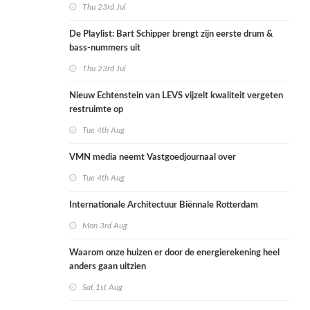
Thu 23rd Jul
De Playlist: Bart Schipper brengt zijn eerste drum &
bass-nummers uit
Thu 23rd Jul
Nieuw Echtenstein van LEVS vijzelt kwaliteit vergeten
restruimte op
Tue 4th Aug
VMN media neemt Vastgoedjournaal over
Tue 4th Aug
Internationale Architectuur Biënnale Rotterdam
Mon 3rd Aug
Waarom onze huizen er door de energierekening heel
anders gaan uitzien
Sat 1st Aug