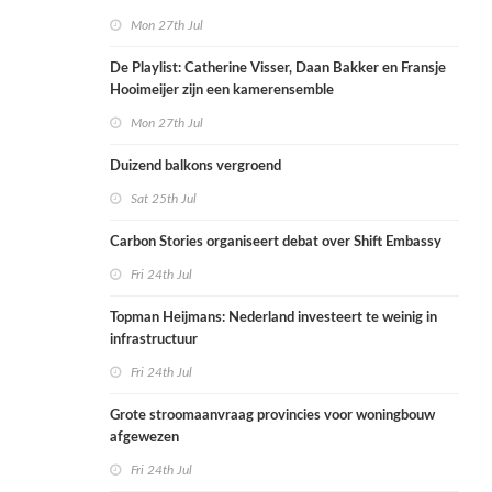
Mon 27th Jul
De Playlist: Catherine Visser, Daan Bakker en Fransje
Hooimeijer zijn een kamerensemble
Mon 27th Jul
Duizend balkons vergroend
Sat 25th Jul
Carbon Stories organiseert debat over Shift Embassy
Fri 24th Jul
Topman Heijmans: Nederland investeert te weinig in
infrastructuur
Fri 24th Jul
Grote stroomaanvraag provincies voor woningbouw
afgewezen
Fri 24th Jul