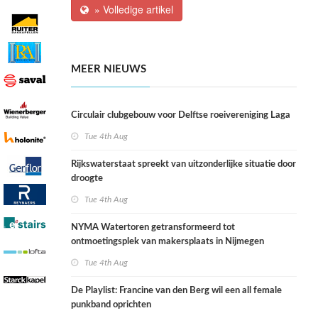
» Volledige artikel
MEER NIEUWS
Circulair clubgebouw voor Delftse roeivereniging Laga
Tue 4th Aug
Rijkswaterstaat spreekt van uitzonderlijke situatie door
droogte
Tue 4th Aug
NYMA Watertoren getransformeerd tot
ontmoetingsplek van makersplaats in Nijmegen
Tue 4th Aug
De Playlist: Francine van den Berg wil een all female
punkband oprichten