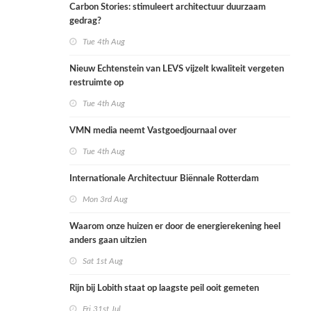
Carbon Stories: stimuleert architectuur duurzaam
gedrag?
Tue 4th Aug
Nieuw Echtenstein van LEVS vijzelt kwaliteit vergeten
restruimte op
Tue 4th Aug
VMN media neemt Vastgoedjournaal over
Tue 4th Aug
Internationale Architectuur Biënnale Rotterdam
Mon 3rd Aug
Waarom onze huizen er door de energierekening heel
anders gaan uitzien
Sat 1st Aug
Rijn bij Lobith staat op laagste peil ooit gemeten
Fri 31st Jul