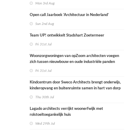
Mon 3rd Aug
Open call Jaarboek ‘Architectuur in Nederland’
Sun 2nd Aug
Team UP! ontwikkelt Stadshart Zoetermeer
Fri 31st Jul
Woonzorgwoningen van opZoom architecten voegen
zich tussen nieuwbouw en oude industriële panden
Fri 31st Jul
Kindcentrum door Sweco Architects brengt onderwijs,
kinderopvang en buitenruimte samen in hart van dorp
Thu 30th Jul
Lagado architects verrijkt woonerfwijk met
rolstoeltoegankelijk huis
Wed 29th Jul