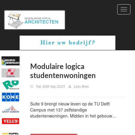
Toggl
navig
Modulaire logica
studentenwoningen
Tue 30th Sep 2025
Lees Bron
Suite 9 brengt nieuw leven op de TU Delft
Campus met 137 zelfstandige
studentenwoningen. Midden in het gebouw…