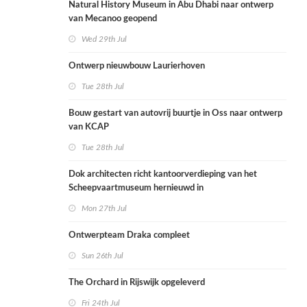
Natural History Museum in Abu Dhabi naar ontwerp
van Mecanoo geopend
Wed 29th Jul
Ontwerp nieuwbouw Laurierhoven
Tue 28th Jul
Bouw gestart van autovrij buurtje in Oss naar ontwerp
van KCAP
Tue 28th Jul
Dok architecten richt kantoorverdieping van het
Scheepvaartmuseum hernieuwd in
Mon 27th Jul
Ontwerpteam Draka compleet
Sun 26th Jul
The Orchard in Rijswijk opgeleverd
Fri 24th Jul