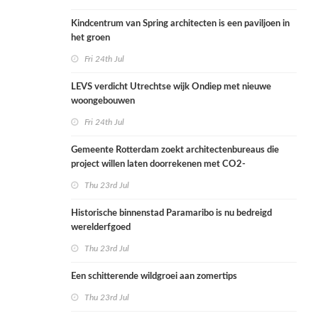
Kindcentrum van Spring architecten is een paviljoen in
het groen
Fri 24th Jul
LEVS verdicht Utrechtse wijk Ondiep met nieuwe
woongebouwen
Fri 24th Jul
Gemeente Rotterdam zoekt architectenbureaus die
project willen laten doorrekenen met CO2-
rekenmethode
Thu 23rd Jul
Historische binnenstad Paramaribo is nu bedreigd
werelderfgoed
Thu 23rd Jul
Een schitterende wildgroei aan zomertips
Thu 23rd Jul