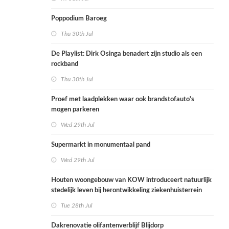
Poppodium Baroeg
Thu 30th Jul
De Playlist: Dirk Osinga benadert zijn studio als een
rockband
Thu 30th Jul
Proef met laadplekken waar ook brandstofauto's
mogen parkeren
Wed 29th Jul
Supermarkt in monumentaal pand
Wed 29th Jul
Houten woongebouw van KOW introduceert natuurlijk
stedelijk leven bij herontwikkeling ziekenhuisterrein
Tue 28th Jul
Dakrenovatie olifantenverblijf Blijdorp