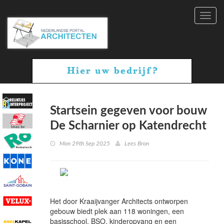
Toggl
navig
Startsein gegeven voor bouw
De Scharnier op Katendrecht
Mon 29th Sep 2025
Lees Bron
Het door Kraaijvanger Architects ontworpen
gebouw biedt plek aan 118 woningen, een
basisschool, BSO, kinderopvang en een