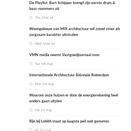
De Playlist: Bart Schipper brengt zijn eerste drum &
bass-nummers uit
Thu 23rd Jul
Woongebouw van MIX architectuur wil zowel stoer als
zorgzaam karakter uitstralen
Wed 22nd Jul
VMN media neemt Vastgoedjournaal over
Tue 4th Aug
Internationale Architectuur Biënnale Rotterdam
Mon 3rd Aug
Waarom onze huizen er door de energierekening heel
anders gaan uitzien
Sat 1st Aug
Rijn bij Lobith staat op laagste peil ooit gemeten
Fri 31st Jul