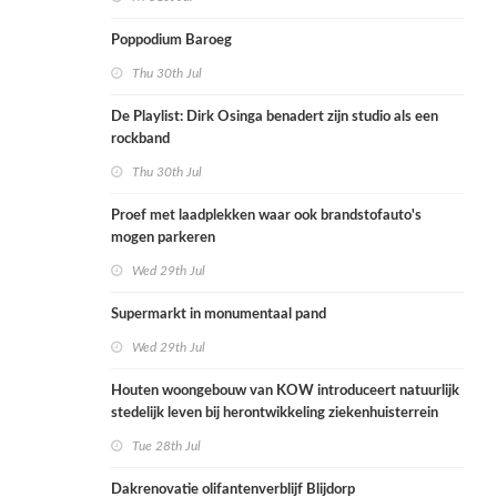
Poppodium Baroeg
Thu 30th Jul
De Playlist: Dirk Osinga benadert zijn studio als een
rockband
Thu 30th Jul
Proef met laadplekken waar ook brandstofauto's
mogen parkeren
Wed 29th Jul
Supermarkt in monumentaal pand
Wed 29th Jul
Houten woongebouw van KOW introduceert natuurlijk
stedelijk leven bij herontwikkeling ziekenhuisterrein
Tue 28th Jul
Dakrenovatie olifantenverblijf Blijdorp