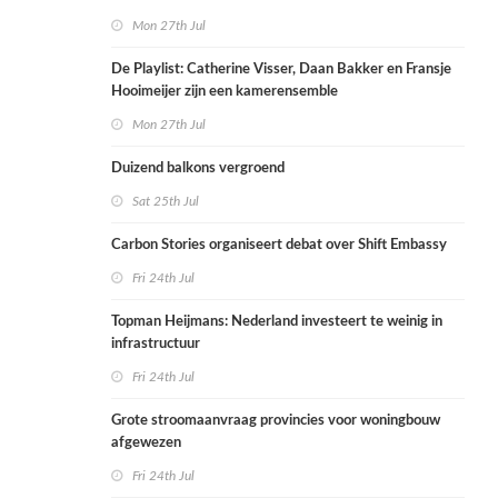
Mon 27th Jul
De Playlist: Catherine Visser, Daan Bakker en Fransje
Hooimeijer zijn een kamerensemble
Mon 27th Jul
Duizend balkons vergroend
Sat 25th Jul
Carbon Stories organiseert debat over Shift Embassy
Fri 24th Jul
Topman Heijmans: Nederland investeert te weinig in
infrastructuur
Fri 24th Jul
Grote stroomaanvraag provincies voor woningbouw
afgewezen
Fri 24th Jul