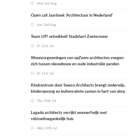
Mon 3rd Aug
Open call Jaarboek ‘Architectuur in Nederland’
Sun 2nd Aug
Team UP! ontwikkelt Stadshart Zoetermeer
Fri 31st Jul
Woonzorgwoningen van opZoom architecten voegen
zich tussen nieuwbouw en oude industriële panden
Fri 31st Jul
Kindcentrum door Sweco Architects brengt onderwijs,
kinderopvang en buitenruimte samen in hart van dorp
Thu 30th Jul
Lagado architects verrijkt woonerfwijk met
rolstoeltoegankelijk huis
Wed 29th Jul