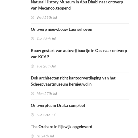
Natural History Museum in Abu Dhabi naar ontwerp
van Mecanoo geopend
Wed 29th Jul
Ontwerp nieuwbouw Laurierhoven
Tue 28th Jul
Bouw gestart van autovrij buurtje in Oss naar ontwerp
van KCAP
Tue 28th Jul
Dok architecten richt kantoorverdieping van het
Scheepvaartmuseum hernieuwd in
Mon 27th Jul
Ontwerpteam Draka compleet
Sun 26th Jul
The Orchard in Rijswijk opgeleverd
Fri 24th Jul