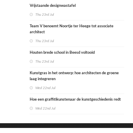
Vrijstaande designwastafel
Thu 23rd Jul
Team V benoemt Noortje ter Heege tot associate
architect
Thu 23rd Jul
Houten brede school in Beesd voltooid
Thu 23rd Jul
Kunstgras in het ontwerp: hoe architecten de groene
laag integreren
Wed 22nd Jul
Hoe een graffitikunstenaar de kunstgeschiedenis redt
Wed 22nd Jul