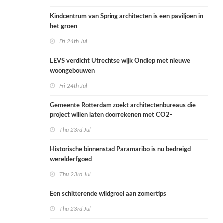
Kindcentrum van Spring architecten is een paviljoen in
het groen
Fri 24th Jul
LEVS verdicht Utrechtse wijk Ondiep met nieuwe
woongebouwen
Fri 24th Jul
Gemeente Rotterdam zoekt architectenbureaus die
project willen laten doorrekenen met CO2-
rekenmethode
Thu 23rd Jul
Historische binnenstad Paramaribo is nu bedreigd
werelderfgoed
Thu 23rd Jul
Een schitterende wildgroei aan zomertips
Thu 23rd Jul