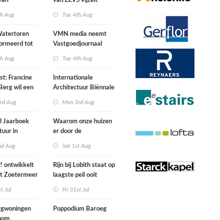
van
van LEVS vijzelt
lijke situatie
kwaliteit vergeten
th Aug
Tue 4th Aug
ogte
restruimte op
atertoren
VMN media neemt
ormeerd tot
Vastgoedjournaal
ngsplek van
over
th Aug
Tue 4th Aug
aats in
n
st: Francine
Internationale
Berg wil een
Architectuur Biënnale
le punkband
Rotterdam
rd Aug
Mon 3rd Aug
n
l Jaarboek
Waarom onze huizen
tuur in
er door de
d’
energierekening heel
nd Aug
Sat 1st Aug
anders gaan uitzien
 ontwikkelt
Rijn bij Lobith staat op
rt Zoetermeer
laagste peil ooit
gemeten
st Jul
Fri 31st Jul
gwoningen
Poppodium Baroeg
oom