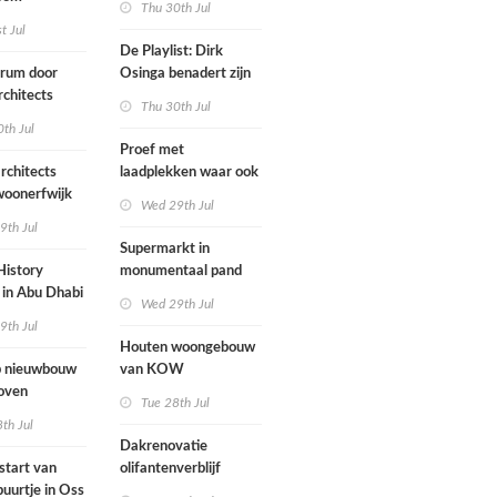
Thu 30th Jul
ten voegen
st Jul
sen
De Playlist: Dirk
uw en oude
trum door
Osinga benadert zijn
ële panden
chitects
studio als een
Thu 30th Jul
nderwijs,
rockband
th Jul
vang en
Proef met
imte samen in
rchitects
laadplekken waar ook
 dorp
 woonerfwijk
brandstofauto's
Wed 29th Jul
mogen parkeren
9th Jul
toegankelijk
Supermarkt in
History
monumentaal pand
in Abu Dhabi
Wed 29th Jul
werp van
9th Jul
 geopend
Houten woongebouw
 nieuwbouw
van KOW
oven
introduceert natuurlijk
Tue 28th Jul
stedelijk leven bij
th Jul
herontwikkeling
Dakrenovatie
ziekenhuisterrein
start van
olifantenverblijf
buurtje in Oss
Blijdorp