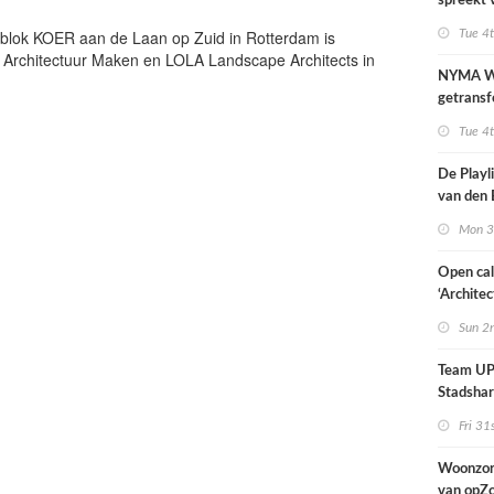
spreekt 
uitzonder
nblok KOER aan de Laan op Zuid in Rotterdam is
Tue 4
door dro
o Architectuur Maken en LOLA Landscape Architects in
NYMA W
getransf
ontmoeti
Tue 4
makerspl
Nijmege
De Playli
van den 
all fema
Mon 3
oprichte
Open cal
‘Architec
Nederlan
Sun 2
Team UP!
Stadsha
Fri 31
Woonzor
van opZ