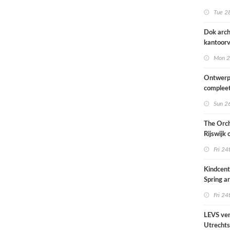
naar ont
Tue 28
KCAP
Dok arch
kantoorv
van het
Mon 2
Scheepv
hernieuw
Ontwerp
complee
Sun 26
The Orch
Rijswijk
Fri 24
Kindcen
Spring ar
een pavil
Fri 24
groen
LEVS ver
Utrechts