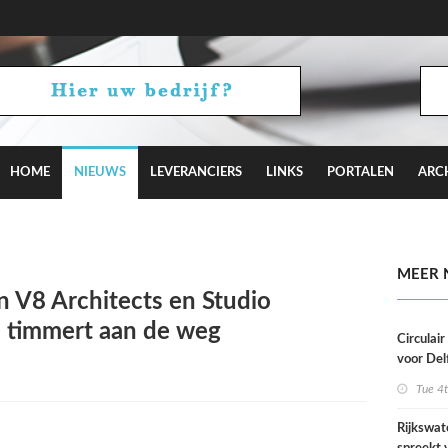
HOME
NIEUWS
LEVERANCIERS
LINKS
PORTALEN
ARC
aagt met Camden Town bij aan Hyde Park
MEER 
V8 Architects en Studio
 timmert aan de weg
Circulai
voor Del
roeivere
Tue 4
Rijkswat