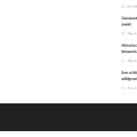
Ondiep 
Fri 24
woonge
Gemeent
zoekt
architec
Thu 23
die proje
doorrek
Historis
CO2-re
binnenst
Paramari
Thu 23
bedreigd
werelde
Een schi
wildgroe
zomertip
Thu 23
&
Onderdeel van:
BrancheConnect
D