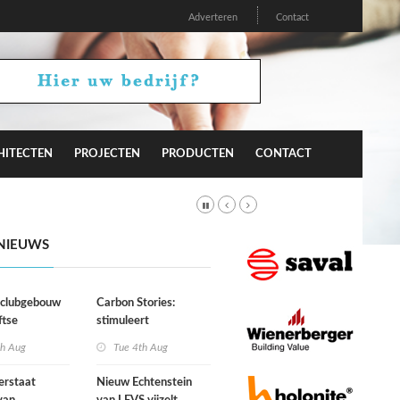
Adverteren
Contact
HITECTEN
PROJECTEN
PRODUCTEN
CONTACT
NIEUWS
r clubgebouw
Carbon Stories:
ftse
stimuleert
niging Laga
architectuur
th Aug
Tue 4th Aug
duurzaam gedrag?
erstaat
Nieuw Echtenstein