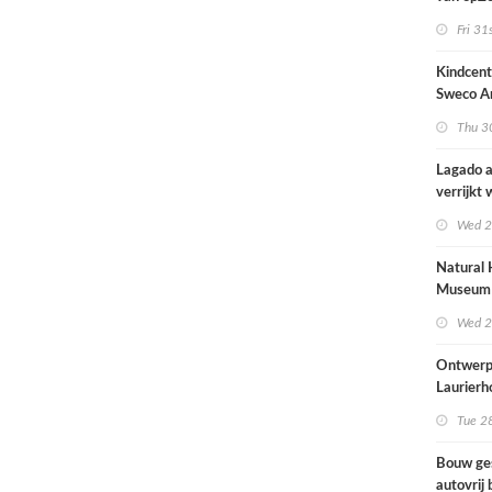
architec
Fri 31
zich tus
nieuwbo
Kindcen
industri
Sweco Ar
brengt o
Thu 30
kinderop
buitenru
Lagado a
hart van
verrijkt
met
Wed 2
rolstoel
huis
Natural 
Museum 
naar ont
Wed 2
Mecanoo
Ontwerp
Laurierh
Tue 28
Bouw ge
autovrij 