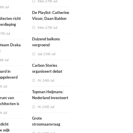
Mon 27th Jul
werp van
th Jul
De Playlist: Catherine
itecten richt
Visser, Daan Bakker
erdieping
en Fransje Hooimeijer
Mon 27th Jul
zijn een
7th Jul
aartmuseum
kamerensemble
Duizend balkons
d in
team Draka
vergroend
t
Sat 25th Jul
th Jul
Carbon Stories
ard in
organiseert debat
 opgeleverd
over Shift Embassy
Fri 24th Jul
th Jul
Topman Heijmans:
trum van
Nederland investeert
chitecten is
te weinig in
Fri 24th Jul
joen in het
infrastructuur
th Jul
Grote
dicht
stroomaanvraag
e wijk
provincies voor