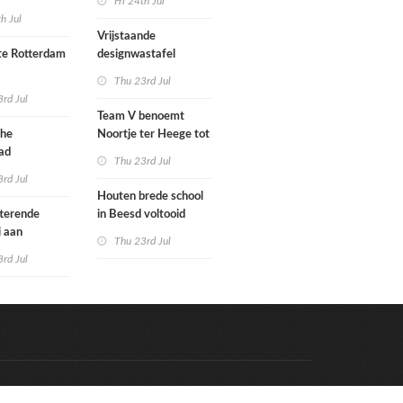
Fri 24th Jul
met nieuwe
woningbouw
th Jul
bouwen
afgewezen
Vrijstaande
e Rotterdam
designwastafel
Thu 23rd Jul
tenbureaus
rd Jul
ct willen laten
Team V benoemt
enen met
che
Noortje ter Heege tot
kenmethode
ad
associate architect
Thu 23rd Jul
bo is nu
rd Jul
Houten brede school
rfgoed
tterende
in Beesd voltooid
i aan
Thu 23rd Jul
s
rd Jul
Code & Hosted by:
e Meern Multimedia
VDVO
Contact