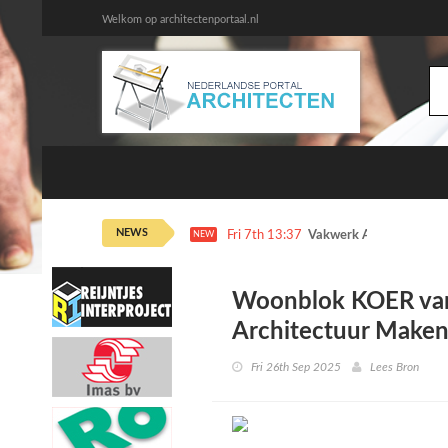
Welkom op architectenportaal.nl
NEWS
Fri 7th 13:37
Vakwerk Architecten dr
NEW
Woonblok KOER van 
Architectuur Maken
Fri 26th Sep 2025
Lees Bron