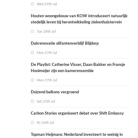
Wed 29th Jul
Houten woongebouw van KOW introduceert natuurlijk
stedelijk leven bij herontwikkeling ziekenhuisterrein
Tue 28th Jul
Dakrenovatie olifantenverblijf Blijdorp
Mon 27th Jul
De Playlist: Catherine Visser, Daan Bakker en Fransje
Hooimeijer zijn een kamerensemble
Mon 27th Jul
Duizend balkons vergroend
Sat 25th Jul
Carbon Stories organiseert debat over Shift Embassy
Fri 24th Jul
Topman Heijmans: Nederland investeert te weinig in