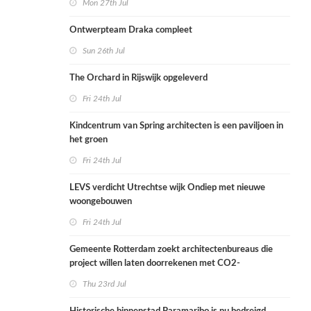
Mon 27th Jul
Ontwerpteam Draka compleet
Sun 26th Jul
The Orchard in Rijswijk opgeleverd
Fri 24th Jul
Kindcentrum van Spring architecten is een paviljoen in
het groen
Fri 24th Jul
LEVS verdicht Utrechtse wijk Ondiep met nieuwe
woongebouwen
Fri 24th Jul
Gemeente Rotterdam zoekt architectenbureaus die
project willen laten doorrekenen met CO2-
rekenmethode
Thu 23rd Jul