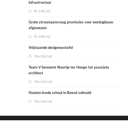
infrastructuur
Fri 24th Jul
Grote stroomaanvraag provincies voor woningbouw
afgewezen
Fri 24th Jul
Vrijstaande designwastafel
Thu 23rd Jul
Team V benoemt Noortje ter Heege tot associate
architect
Thu 23rd Jul
Houten brede school in Beesd voltooid
Thu 23rd Jul