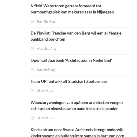
NYMA Watertoren getransformeerd tot
ontmoetingsplek van makersplaats in Nijmegen
Tue 4th Aug
De Playlist: Francine van den Berg wil een all female
punkband oprichten
Mon 3rd Aug
Open call Jaarboek ‘Architectuur in Nederland’
Sun 2nd Aug
Team UP! ontwikkelt Stadshart Zoetermeer
Fri 31st Jul
Woonzorgwoningen van opZoom architecten voegen
zich tussen nieuwbouw en oude industriële panden
Fri 31st Jul
Kindcentrum door Sweco Architects brengt onderwijs,
kinderopvang en buitenruimte samen in hart van dorp