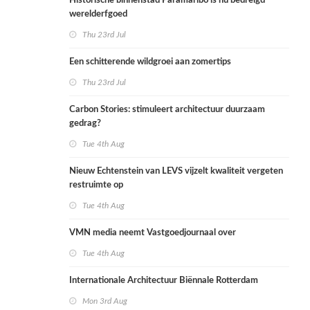
Historische binnenstad Paramaribo is nu bedreigd
werelderfgoed
Thu 23rd Jul
Een schitterende wildgroei aan zomertips
Thu 23rd Jul
Carbon Stories: stimuleert architectuur duurzaam
gedrag?
Tue 4th Aug
Nieuw Echtenstein van LEVS vijzelt kwaliteit vergeten
restruimte op
Tue 4th Aug
VMN media neemt Vastgoedjournaal over
Tue 4th Aug
Internationale Architectuur Biënnale Rotterdam
Mon 3rd Aug