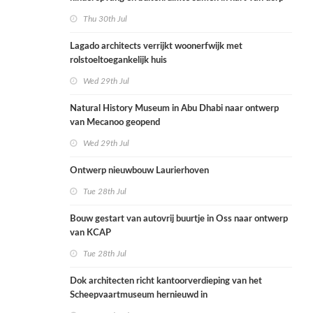
Thu 30th Jul
Lagado architects verrijkt woonerfwijk met
rolstoeltoegankelijk huis
Wed 29th Jul
Natural History Museum in Abu Dhabi naar ontwerp
van Mecanoo geopend
Wed 29th Jul
Ontwerp nieuwbouw Laurierhoven
Tue 28th Jul
Bouw gestart van autovrij buurtje in Oss naar ontwerp
van KCAP
Tue 28th Jul
Dok architecten richt kantoorverdieping van het
Scheepvaartmuseum hernieuwd in