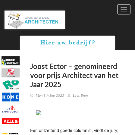
Toggl
navig
Joost Ector – genomineerd
voor prijs Architect van het
Jaar 2025
Mon 8th Sep 2025
Lees Bron
Een ontzettend goede columnist, vindt de jury;