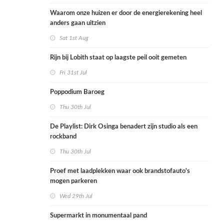
Waarom onze huizen er door de energierekening heel
anders gaan uitzien
Sat 1st Aug
Rijn bij Lobith staat op laagste peil ooit gemeten
Fri 31st Jul
Poppodium Baroeg
Thu 30th Jul
De Playlist: Dirk Osinga benadert zijn studio als een
rockband
Thu 30th Jul
Proef met laadplekken waar ook brandstofauto's
mogen parkeren
Wed 29th Jul
Supermarkt in monumentaal pand