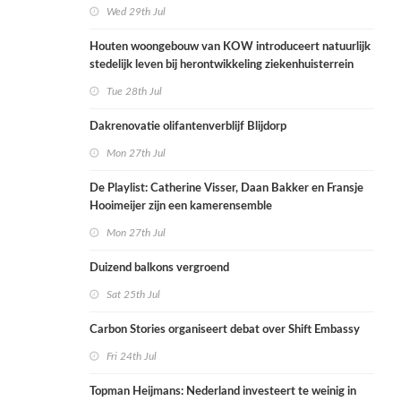
Wed 29th Jul
Houten woongebouw van KOW introduceert natuurlijk
stedelijk leven bij herontwikkeling ziekenhuisterrein
Tue 28th Jul
Dakrenovatie olifantenverblijf Blijdorp
Mon 27th Jul
De Playlist: Catherine Visser, Daan Bakker en Fransje
Hooimeijer zijn een kamerensemble
Mon 27th Jul
Duizend balkons vergroend
Sat 25th Jul
Carbon Stories organiseert debat over Shift Embassy
Fri 24th Jul
Topman Heijmans: Nederland investeert te weinig in