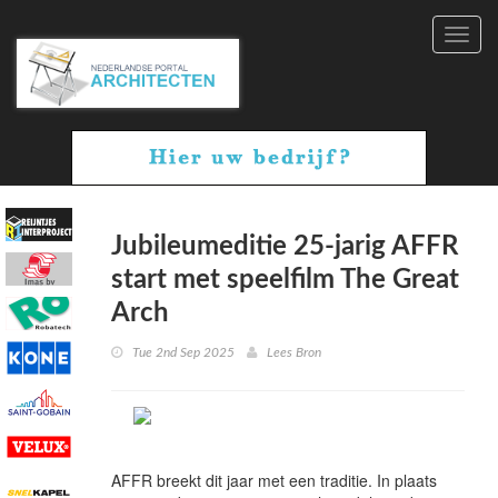
Toggl
navig
Jubileumeditie 25-jarig AFFR
start met speelfilm The Great
Arch
Tue 2nd Sep 2025
Lees Bron
AFFR breekt dit jaar met een traditie. In plaats