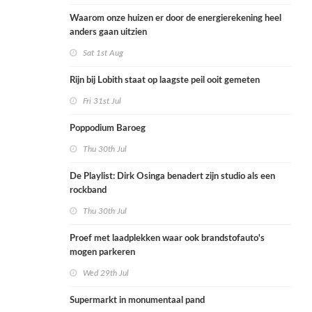
Waarom onze huizen er door de energierekening heel
anders gaan uitzien
Sat 1st Aug
Rijn bij Lobith staat op laagste peil ooit gemeten
Fri 31st Jul
Poppodium Baroeg
Thu 30th Jul
De Playlist: Dirk Osinga benadert zijn studio als een
rockband
Thu 30th Jul
Proef met laadplekken waar ook brandstofauto's
mogen parkeren
Wed 29th Jul
Supermarkt in monumentaal pand