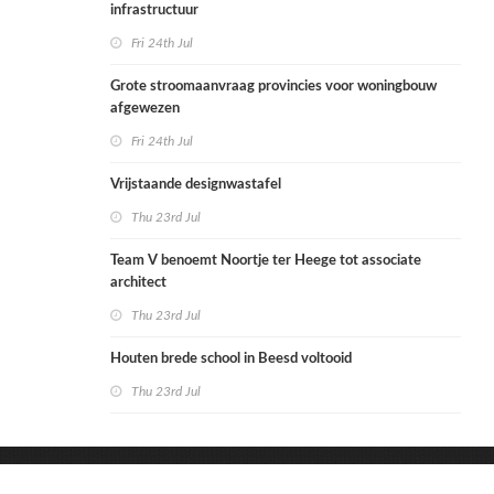
infrastructuur
Fri 24th Jul
Grote stroomaanvraag provincies voor woningbouw
afgewezen
Fri 24th Jul
Vrijstaande designwastafel
Thu 23rd Jul
Team V benoemt Noortje ter Heege tot associate
architect
Thu 23rd Jul
Houten brede school in Beesd voltooid
Thu 23rd Jul