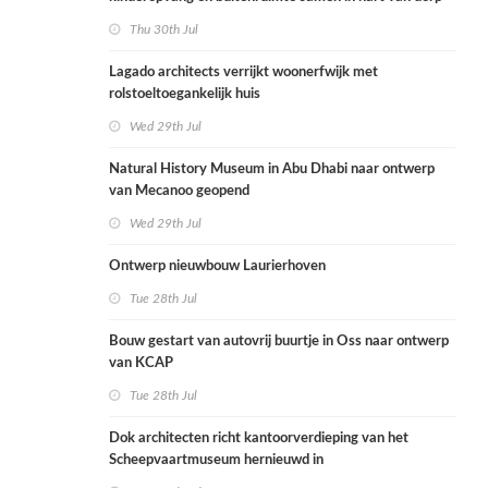
Thu 30th Jul
Lagado architects verrijkt woonerfwijk met
rolstoeltoegankelijk huis
Wed 29th Jul
Natural History Museum in Abu Dhabi naar ontwerp
van Mecanoo geopend
Wed 29th Jul
Ontwerp nieuwbouw Laurierhoven
Tue 28th Jul
Bouw gestart van autovrij buurtje in Oss naar ontwerp
van KCAP
Tue 28th Jul
Dok architecten richt kantoorverdieping van het
Scheepvaartmuseum hernieuwd in