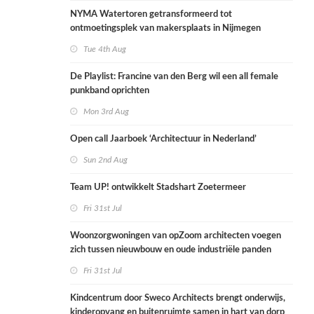
NYMA Watertoren getransformeerd tot
ontmoetingsplek van makersplaats in Nijmegen
Tue 4th Aug
De Playlist: Francine van den Berg wil een all female
punkband oprichten
Mon 3rd Aug
Open call Jaarboek ‘Architectuur in Nederland’
Sun 2nd Aug
Team UP! ontwikkelt Stadshart Zoetermeer
Fri 31st Jul
Woonzorgwoningen van opZoom architecten voegen
zich tussen nieuwbouw en oude industriële panden
Fri 31st Jul
Kindcentrum door Sweco Architects brengt onderwijs,
kinderopvang en buitenruimte samen in hart van dorp