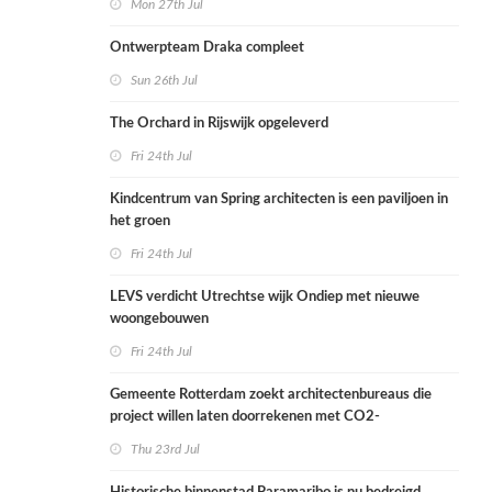
Mon 27th Jul
Ontwerpteam Draka compleet
Sun 26th Jul
The Orchard in Rijswijk opgeleverd
Fri 24th Jul
Kindcentrum van Spring architecten is een paviljoen in
het groen
Fri 24th Jul
LEVS verdicht Utrechtse wijk Ondiep met nieuwe
woongebouwen
Fri 24th Jul
Gemeente Rotterdam zoekt architectenbureaus die
project willen laten doorrekenen met CO2-
rekenmethode
Thu 23rd Jul