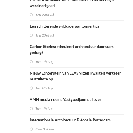
Historische binnenstad Paramaribo is nu bedreigd
werelderfgoed
Thu 23rd Jul
Een schitterende wildgroei aan zomertips
Thu 23rd Jul
Carbon Stories: stimuleert architectuur duurzaam
gedrag?
Tue 4th Aug
Nieuw Echtenstein van LEVS vijzelt kwaliteit vergeten
restruimte op
Tue 4th Aug
VMN media neemt Vastgoedjournaal over
Tue 4th Aug
Internationale Architectuur Biënnale Rotterdam
Mon 3rd Aug