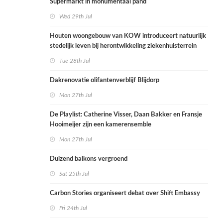
Supermarkt in monumentaal pand
Wed 29th Jul
Houten woongebouw van KOW introduceert natuurlijk
stedelijk leven bij herontwikkeling ziekenhuisterrein
Tue 28th Jul
Dakrenovatie olifantenverblijf Blijdorp
Mon 27th Jul
De Playlist: Catherine Visser, Daan Bakker en Fransje
Hooimeijer zijn een kamerensemble
Mon 27th Jul
Duizend balkons vergroend
Sat 25th Jul
Carbon Stories organiseert debat over Shift Embassy
Fri 24th Jul