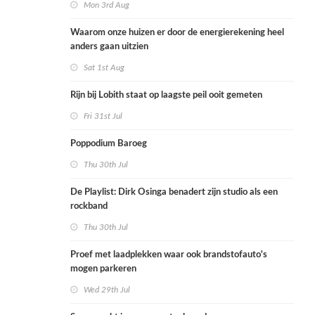
Mon 3rd Aug
Waarom onze huizen er door de energierekening heel
anders gaan uitzien
Sat 1st Aug
Rijn bij Lobith staat op laagste peil ooit gemeten
Fri 31st Jul
Poppodium Baroeg
Thu 30th Jul
De Playlist: Dirk Osinga benadert zijn studio als een
rockband
Thu 30th Jul
Proef met laadplekken waar ook brandstofauto's
mogen parkeren
Wed 29th Jul