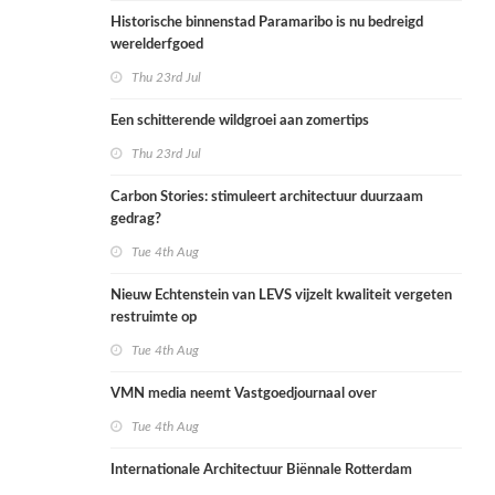
Historische binnenstad Paramaribo is nu bedreigd
werelderfgoed
Thu 23rd Jul
Een schitterende wildgroei aan zomertips
Thu 23rd Jul
Carbon Stories: stimuleert architectuur duurzaam
gedrag?
Tue 4th Aug
Nieuw Echtenstein van LEVS vijzelt kwaliteit vergeten
restruimte op
Tue 4th Aug
VMN media neemt Vastgoedjournaal over
Tue 4th Aug
Internationale Architectuur Biënnale Rotterdam