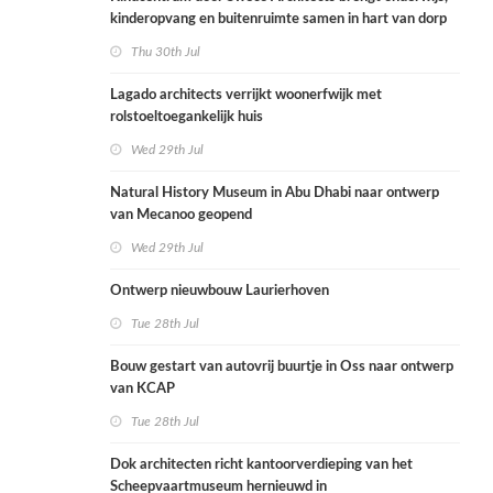
kinderopvang en buitenruimte samen in hart van dorp
Thu 30th Jul
Lagado architects verrijkt woonerfwijk met
rolstoeltoegankelijk huis
Wed 29th Jul
Natural History Museum in Abu Dhabi naar ontwerp
van Mecanoo geopend
Wed 29th Jul
Ontwerp nieuwbouw Laurierhoven
Tue 28th Jul
Bouw gestart van autovrij buurtje in Oss naar ontwerp
van KCAP
Tue 28th Jul
Dok architecten richt kantoorverdieping van het
Scheepvaartmuseum hernieuwd in