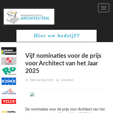
Toggl
navig
Vijf nominaties voor de prijs
voor Architect van het Jaar
2025
Mon 1st Sep 2025
Lees Bron
De nominaties voor de prijs voor Architect van het