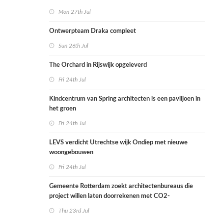
Mon 27th Jul
Ontwerpteam Draka compleet
Sun 26th Jul
The Orchard in Rijswijk opgeleverd
Fri 24th Jul
Kindcentrum van Spring architecten is een paviljoen in
het groen
Fri 24th Jul
LEVS verdicht Utrechtse wijk Ondiep met nieuwe
woongebouwen
Fri 24th Jul
Gemeente Rotterdam zoekt architectenbureaus die
project willen laten doorrekenen met CO2-
rekenmethode
Thu 23rd Jul