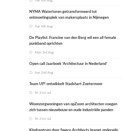
Tue 4th Aug
NYMA Watertoren getransformeerd tot
ontmoetingsplek van makersplaats in Nijmegen
Tue 4th Aug
De Playlist: Francine van den Berg wil een all female
punkband oprichten
Mon 3rd Aug
Open call Jaarboek ‘Architectuur in Nederland’
Sun 2nd Aug
Team UP! ontwikkelt Stadshart Zoetermeer
Fri 31st Jul
Woonzorgwoningen van opZoom architecten voegen
zich tussen nieuwbouw en oude industriële panden
Fri 31st Jul
Kindcentrum door Sweco Architects brengt onderwijs,