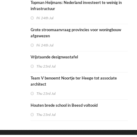
Topman Heijmans: Nederland investeert te weinig in
infrastructuur
Fri 24th Jul
Grote stroomaanvraag provincies voor woningbouw
afgewezen
Fri 24th Jul
Vrijstaande designwastafel
Thu 23rd Jul
Team V benoemt Noortje ter Heege tot associate
architect
Thu 23rd Jul
Houten brede school in Beesd voltooid
Thu 23rd Jul