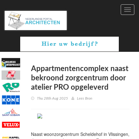
Toggl
navig
Appartmentencomplex naast
bekroond zorgcentrum door
atelier PRO opgeleverd
Thu 28th Aug 2025
Lees Bron
Naast woonzorgcentrum Scheldehof in Vlissingen,