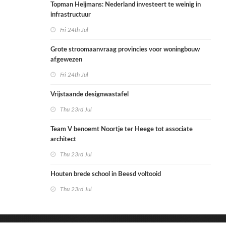
Topman Heijmans: Nederland investeert te weinig in
infrastructuur
Fri 24th Jul
Grote stroomaanvraag provincies voor woningbouw
afgewezen
Fri 24th Jul
Vrijstaande designwastafel
Thu 23rd Jul
Team V benoemt Noortje ter Heege tot associate
architect
Thu 23rd Jul
Houten brede school in Beesd voltooid
Thu 23rd Jul