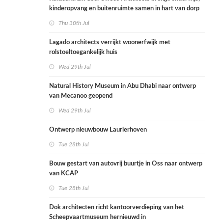
kinderopvang en buitenruimte samen in hart van dorp
Thu 30th Jul
Lagado architects verrijkt woonerfwijk met
rolstoeltoegankelijk huis
Wed 29th Jul
Natural History Museum in Abu Dhabi naar ontwerp
van Mecanoo geopend
Wed 29th Jul
Ontwerp nieuwbouw Laurierhoven
Tue 28th Jul
Bouw gestart van autovrij buurtje in Oss naar ontwerp
van KCAP
Tue 28th Jul
Dok architecten richt kantoorverdieping van het
Scheepvaartmuseum hernieuwd in