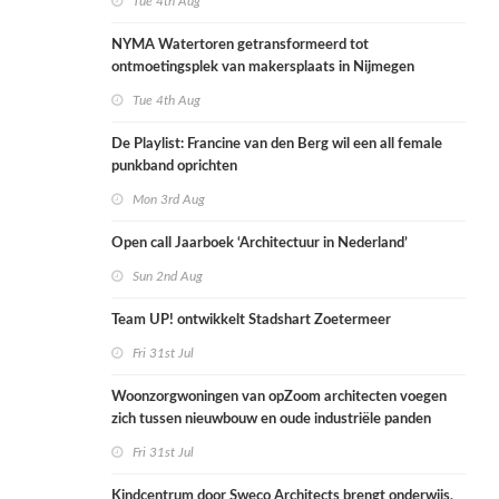
Tue 4th Aug
NYMA Watertoren getransformeerd tot
ontmoetingsplek van makersplaats in Nijmegen
Tue 4th Aug
De Playlist: Francine van den Berg wil een all female
punkband oprichten
Mon 3rd Aug
Open call Jaarboek ‘Architectuur in Nederland’
Sun 2nd Aug
Team UP! ontwikkelt Stadshart Zoetermeer
Fri 31st Jul
Woonzorgwoningen van opZoom architecten voegen
zich tussen nieuwbouw en oude industriële panden
Fri 31st Jul
Kindcentrum door Sweco Architects brengt onderwijs,