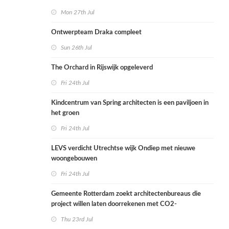
Mon 27th Jul
Ontwerpteam Draka compleet
Sun 26th Jul
The Orchard in Rijswijk opgeleverd
Fri 24th Jul
Kindcentrum van Spring architecten is een paviljoen in
het groen
Fri 24th Jul
LEVS verdicht Utrechtse wijk Ondiep met nieuwe
woongebouwen
Fri 24th Jul
Gemeente Rotterdam zoekt architectenbureaus die
project willen laten doorrekenen met CO2-
rekenmethode
Thu 23rd Jul