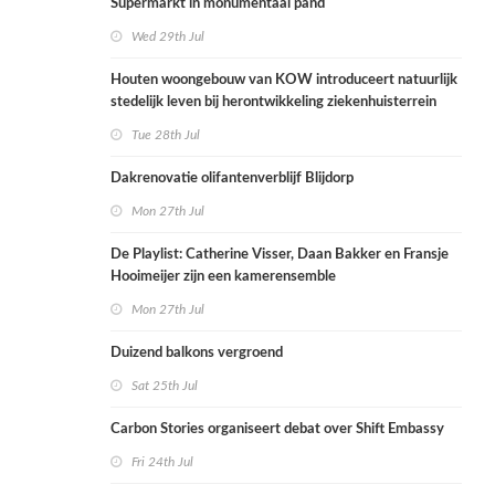
Supermarkt in monumentaal pand
Wed 29th Jul
Houten woongebouw van KOW introduceert natuurlijk
stedelijk leven bij herontwikkeling ziekenhuisterrein
Tue 28th Jul
Dakrenovatie olifantenverblijf Blijdorp
Mon 27th Jul
De Playlist: Catherine Visser, Daan Bakker en Fransje
Hooimeijer zijn een kamerensemble
Mon 27th Jul
Duizend balkons vergroend
Sat 25th Jul
Carbon Stories organiseert debat over Shift Embassy
Fri 24th Jul