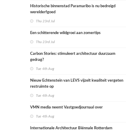
Historische binnenstad Paramaribo is nu bedreigd
werelderfgoed
Thu 23rd Jul
Een schitterende wildgroei aan zomertips
Thu 23rd Jul
Carbon Stories: stimuleert architectuur duurzaam
gedrag?
Tue 4th Aug
Nieuw Echtenstein van LEVS vijzelt kwaliteit vergeten
restruimte op
Tue 4th Aug
VMN media neemt Vastgoedjournaal over
Tue 4th Aug
Internationale Architectuur Biënnale Rotterdam