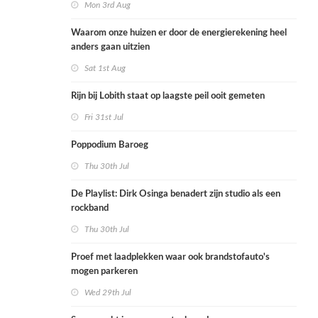
Mon 3rd Aug
Waarom onze huizen er door de energierekening heel
anders gaan uitzien
Sat 1st Aug
Rijn bij Lobith staat op laagste peil ooit gemeten
Fri 31st Jul
Poppodium Baroeg
Thu 30th Jul
De Playlist: Dirk Osinga benadert zijn studio als een
rockband
Thu 30th Jul
Proef met laadplekken waar ook brandstofauto's
mogen parkeren
Wed 29th Jul