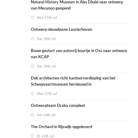
Natural History Museum in Abu Dhabi naar ontwerp
van Mecanoo geopend
Wed 29th Jul
Ontwerp nieuwbouw Laurierhoven
Tue 28th Jul
Bouw gestart van autovrij buurtje in Oss naar ontwerp
van KCAP
Tue 28th Jul
Dok architecten richt kantoorverdieping van het
Scheepvaartmuseum hernieuwd in
Mon 27th Jul
Ontwerpteam Draka compleet
Sun 26th Jul
The Orchard in Rijswijk opgeleverd
Fri 24th Jul