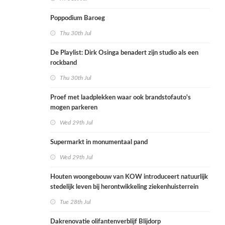
Poppodium Baroeg
Thu 30th Jul
De Playlist: Dirk Osinga benadert zijn studio als een
rockband
Thu 30th Jul
Proef met laadplekken waar ook brandstofauto's
mogen parkeren
Wed 29th Jul
Supermarkt in monumentaal pand
Wed 29th Jul
Houten woongebouw van KOW introduceert natuurlijk
stedelijk leven bij herontwikkeling ziekenhuisterrein
Tue 28th Jul
Dakrenovatie olifantenverblijf Blijdorp