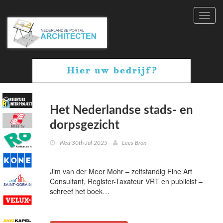
Toggl
navig
Het Nederlandse stads- en
dorpsgezicht
Wed 30th Jul 2025
Lees Bron
Jim van der Meer Mohr – zelfstandig Fine Art
Consultant, Register-Taxateur VRT en publicist –
schreef het boek…