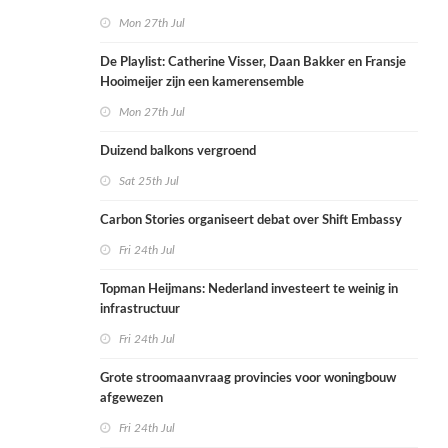
Mon 27th Jul
De Playlist: Catherine Visser, Daan Bakker en Fransje
Hooimeijer zijn een kamerensemble
Mon 27th Jul
Duizend balkons vergroend
Sat 25th Jul
Carbon Stories organiseert debat over Shift Embassy
Fri 24th Jul
Topman Heijmans: Nederland investeert te weinig in
infrastructuur
Fri 24th Jul
Grote stroomaanvraag provincies voor woningbouw
afgewezen
Fri 24th Jul