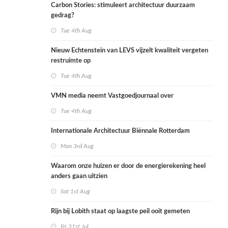
Carbon Stories: stimuleert architectuur duurzaam
gedrag?
Tue 4th Aug
Nieuw Echtenstein van LEVS vijzelt kwaliteit vergeten
restruimte op
Tue 4th Aug
VMN media neemt Vastgoedjournaal over
Tue 4th Aug
Internationale Architectuur Biënnale Rotterdam
Mon 3rd Aug
Waarom onze huizen er door de energierekening heel
anders gaan uitzien
Sat 1st Aug
Rijn bij Lobith staat op laagste peil ooit gemeten
Fri 31st Jul