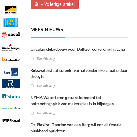
» Volledige artikel
MEER NIEUWS
Circulair clubgebouw voor Delftse roeivereniging Laga
Tue 4th Aug
Rijkswaterstaat spreekt van uitzonderlijke situatie door
droogte
Tue 4th Aug
NYMA Watertoren getransformeerd tot
ontmoetingsplek van makersplaats in Nijmegen
Tue 4th Aug
De Playlist: Francine van den Berg wil een all female
punkband oprichten