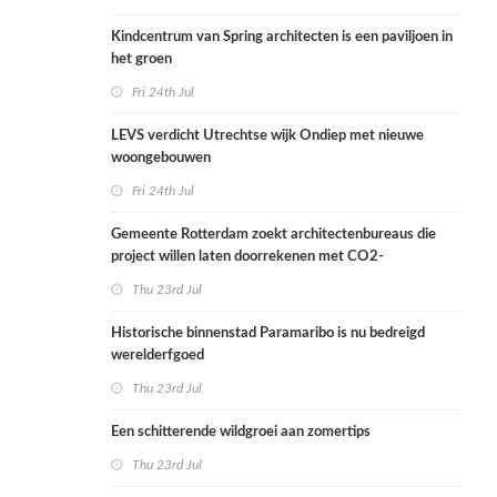
Kindcentrum van Spring architecten is een paviljoen in
het groen
Fri 24th Jul
LEVS verdicht Utrechtse wijk Ondiep met nieuwe
woongebouwen
Fri 24th Jul
Gemeente Rotterdam zoekt architectenbureaus die
project willen laten doorrekenen met CO2-
rekenmethode
Thu 23rd Jul
Historische binnenstad Paramaribo is nu bedreigd
werelderfgoed
Thu 23rd Jul
Een schitterende wildgroei aan zomertips
Thu 23rd Jul