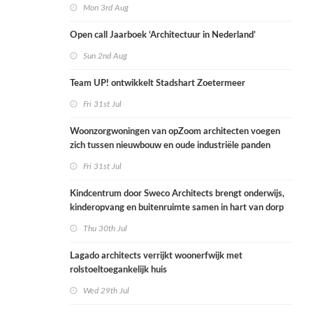
Mon 3rd Aug
Open call Jaarboek ‘Architectuur in Nederland’
Sun 2nd Aug
Team UP! ontwikkelt Stadshart Zoetermeer
Fri 31st Jul
Woonzorgwoningen van opZoom architecten voegen
zich tussen nieuwbouw en oude industriële panden
Fri 31st Jul
Kindcentrum door Sweco Architects brengt onderwijs,
kinderopvang en buitenruimte samen in hart van dorp
Thu 30th Jul
Lagado architects verrijkt woonerfwijk met
rolstoeltoegankelijk huis
Wed 29th Jul