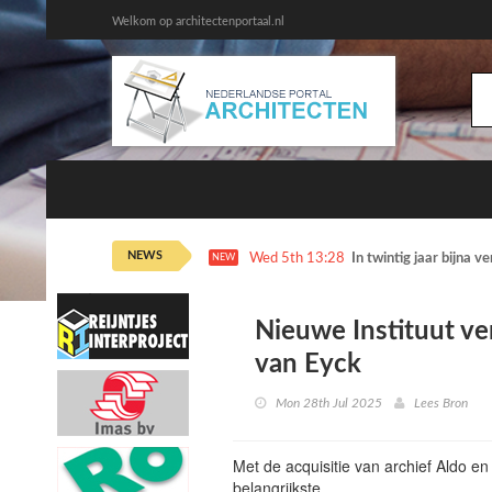
Welkom op architectenportaal.nl
NEWS
Wed 5th 13:28
In twintig jaar bijna 
NEW
Nieuwe Instituut ve
van Eyck
Mon 28th Jul 2025
Lees Bron
Met de acquisitie van archief Aldo e
belangrijkste…