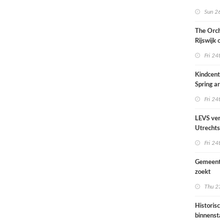
Sun 26
The Orch
Rijswijk
Fri 24
Kindcen
Spring ar
een pavil
Fri 24
groen
LEVS ver
Utrechts
Ondiep 
Fri 24
woonge
Gemeent
zoekt
architec
Thu 23
die proje
doorrek
Historis
CO2-re
binnenst