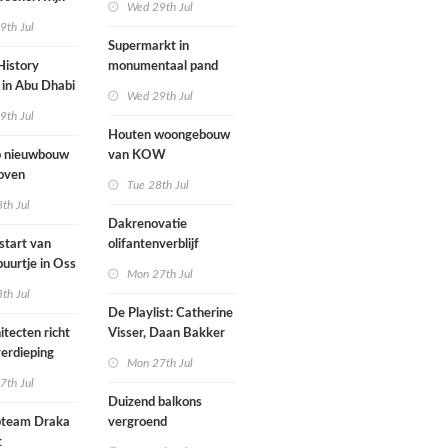
Wed 29th Jul
mogen parkeren
9th Jul
toegankelijk
Supermarkt in
History
monumentaal pand
in Abu Dhabi
Wed 29th Jul
werp van
9th Jul
 geopend
Houten woongebouw
 nieuwbouw
van KOW
oven
introduceert natuurlijk
Tue 28th Jul
stedelijk leven bij
th Jul
herontwikkeling
Dakrenovatie
ziekenhuisterrein
start van
olifantenverblijf
buurtje in Oss
Blijdorp
Mon 27th Jul
werp van
th Jul
De Playlist: Catherine
itecten richt
Visser, Daan Bakker
erdieping
en Fransje Hooimeijer
Mon 27th Jul
zijn een
7th Jul
aartmuseum
kamerensemble
Duizend balkons
d in
team Draka
vergroend
t