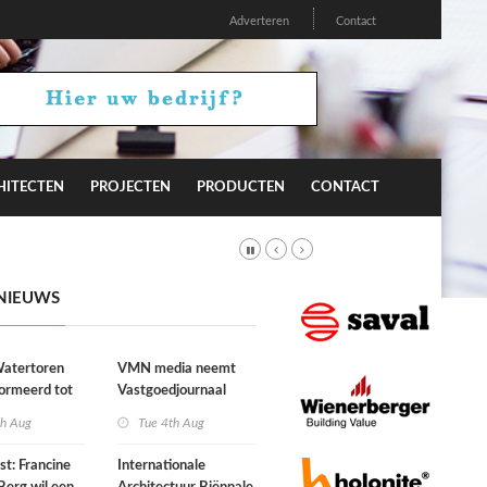
Adverteren
Contact
HITECTEN
PROJECTEN
PRODUCTEN
CONTACT
NIEUWS
atertoren
VMN media neemt
ormeerd tot
Vastgoedjournaal
ngsplek van
over
th Aug
Tue 4th Aug
aats in
n
st: Francine
Internationale