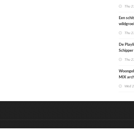
Paramari
Thu 23
bedreigd
werelde
Een schi
wildgroe
zomertip
Thu 23
De Playli
Schipper 
eerste d
Thu 23
nummers
Woonge
MIX arch
zowel st
Wed 2
zorgzaa
uitstrale
&
Onderdeel van:
BrancheConnect
D