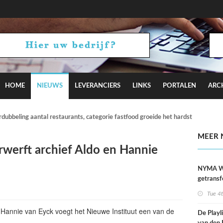
HOME
NIEUWS
LEVERANCIERS
LINKS
PORTALEN
ARC
verdubbeling aantal restaurants, categorie fastfood groeide het hardst
MEER 
rwerft archief Aldo en Hannie
NYMA W
getransf
ontmoeti
Tue 4
makerspl
Nijmege
n Hannie van Eyck voegt het Nieuwe Instituut een van de
De Playli