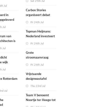
Sat 25th Jul
th Jul
Carbon Stories
ard in
organiseert debat
 opgeleverd
over Shift Embassy
Fri 24th Jul
th Jul
Topman Heijmans:
trum van
Nederland investeert
chitecten is
te weinig in
Fri 24th Jul
joen in het
infrastructuur
th Jul
Grote
dicht
stroomaanvraag
e wijk
provincies voor
Fri 24th Jul
met nieuwe
woningbouw
th Jul
bouwen
afgewezen
Vrijstaande
e Rotterdam
designwastafel
Thu 23rd Jul
tenbureaus
rd Jul
ct willen laten
Team V benoemt
enen met
che
Noortje ter Heege tot
kenmethode
ad
associate architect