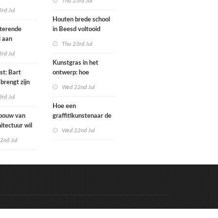
Thu 23rd Jul
bo is nu
rd Jul
Houten brede school
rfgoed
tterende
in Beesd voltooid
i aan
Thu 23rd Jul
s
rd Jul
Kunstgras in het
st: Bart
ontwerp: hoe
brengt zijn
architecten de groene
Wed 22nd Jul
rum & bass-
laag integreren
rd Jul
 uit
Hoe een
bouw van
graffitikunstenaar de
itectuur wil
kunstgeschiedenis
Wed 22nd Jul
oer als
redt
2nd Jul
m karakter
n
Code & Hosted by:
e Meern Multimedia
VDVO
Contact