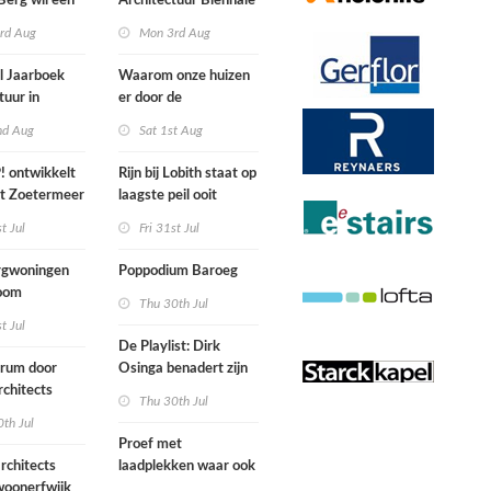
Berg wil een
Architectuur Biënnale
le punkband
Rotterdam
rd Aug
Mon 3rd Aug
n
l Jaarboek
Waarom onze huizen
tuur in
er door de
d’
energierekening heel
nd Aug
Sat 1st Aug
anders gaan uitzien
 ontwikkelt
Rijn bij Lobith staat op
rt Zoetermeer
laagste peil ooit
gemeten
st Jul
Fri 31st Jul
gwoningen
Poppodium Baroeg
oom
Thu 30th Jul
ten voegen
st Jul
sen
De Playlist: Dirk
uw en oude
trum door
Osinga benadert zijn
ële panden
chitects
studio als een
Thu 30th Jul
nderwijs,
rockband
th Jul
vang en
Proef met
imte samen in
rchitects
laadplekken waar ook
 dorp
 woonerfwijk
brandstofauto's