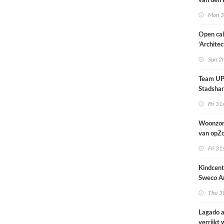
van den 
all fema
Mon 3
oprichte
Open cal
‘Architec
Nederlan
Sun 2
Team UP!
Stadsha
Fri 31
Woonzor
van opZ
architec
Fri 31
zich tus
nieuwbo
Kindcen
industri
Sweco Ar
brengt o
Thu 30
kinderop
buitenru
Lagado a
hart van
verrijkt