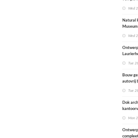
met
Wed 2
rolstoel
huis
Natural 
Museum 
naar ont
Wed 2
Mecanoo
Ontwerp
Laurierh
Tue 28
Bouw ge
autovrij 
naar ont
Tue 28
KCAP
Dok arch
kantoorv
van het
Mon 2
Scheepv
hernieuw
Ontwerp
complee