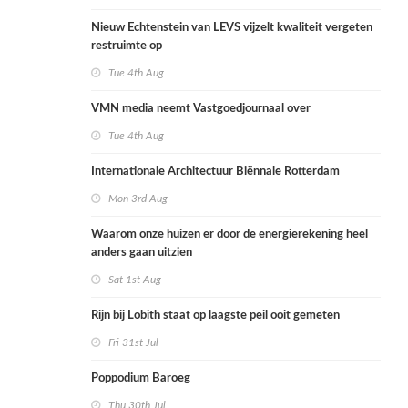
Nieuw Echtenstein van LEVS vijzelt kwaliteit vergeten
restruimte op
Tue 4th Aug
VMN media neemt Vastgoedjournaal over
Tue 4th Aug
Internationale Architectuur Biënnale Rotterdam
Mon 3rd Aug
Waarom onze huizen er door de energierekening heel
anders gaan uitzien
Sat 1st Aug
Rijn bij Lobith staat op laagste peil ooit gemeten
Fri 31st Jul
Poppodium Baroeg
Thu 30th Jul