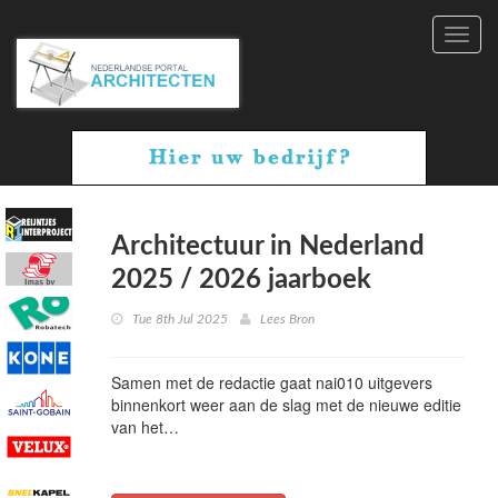
Toggl
navig
Architectuur in Nederland
2025 / 2026 jaarboek
Tue 8th Jul 2025
Lees Bron
Samen met de redactie gaat nai010 uitgevers
binnenkort weer aan de slag met de nieuwe editie
van het…