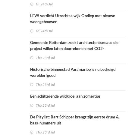
Fri 24th Jul
LEVS verdicht Utrechtse wijk Ondiep met nieuwe
woongebouwen
Fri 24th Jul
Gemeente Rotterdam zoekt architectenbureaus die
project willen laten doorrekenen met CO2-
rekenmethode
Thu 23rd Jul
Historische binnenstad Paramaribo is nu bedreigd
werelderfgoed
Thu 23rd Jul
Een schitterende wildgroei aan zomertips
Thu 23rd Jul
De Playlist: Bart Schipper brengt zijn eerste drum &
bass-nummers uit
Thu 23rd Jul