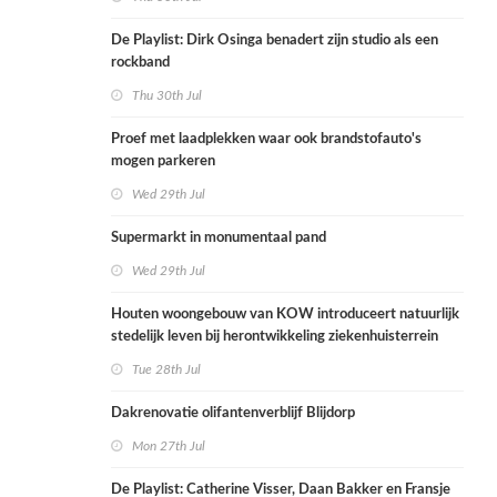
De Playlist: Dirk Osinga benadert zijn studio als een
rockband
Thu 30th Jul
Proef met laadplekken waar ook brandstofauto's
mogen parkeren
Wed 29th Jul
Supermarkt in monumentaal pand
Wed 29th Jul
Houten woongebouw van KOW introduceert natuurlijk
stedelijk leven bij herontwikkeling ziekenhuisterrein
Tue 28th Jul
Dakrenovatie olifantenverblijf Blijdorp
Mon 27th Jul
De Playlist: Catherine Visser, Daan Bakker en Fransje