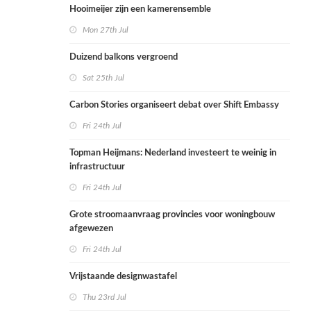
Hooimeijer zijn een kamerensemble
Mon 27th Jul
Duizend balkons vergroend
Sat 25th Jul
Carbon Stories organiseert debat over Shift Embassy
Fri 24th Jul
Topman Heijmans: Nederland investeert te weinig in
infrastructuur
Fri 24th Jul
Grote stroomaanvraag provincies voor woningbouw
afgewezen
Fri 24th Jul
Vrijstaande designwastafel
Thu 23rd Jul