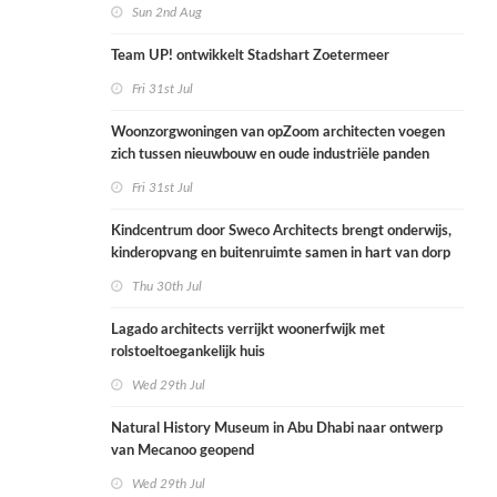
Sun 2nd Aug
Team UP! ontwikkelt Stadshart Zoetermeer
Fri 31st Jul
Woonzorgwoningen van opZoom architecten voegen
zich tussen nieuwbouw en oude industriële panden
Fri 31st Jul
Kindcentrum door Sweco Architects brengt onderwijs,
kinderopvang en buitenruimte samen in hart van dorp
Thu 30th Jul
Lagado architects verrijkt woonerfwijk met
rolstoeltoegankelijk huis
Wed 29th Jul
Natural History Museum in Abu Dhabi naar ontwerp
van Mecanoo geopend
Wed 29th Jul