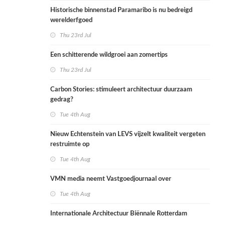
Historische binnenstad Paramaribo is nu bedreigd
werelderfgoed
Thu 23rd Jul
Een schitterende wildgroei aan zomertips
Thu 23rd Jul
Carbon Stories: stimuleert architectuur duurzaam
gedrag?
Tue 4th Aug
Nieuw Echtenstein van LEVS vijzelt kwaliteit vergeten
restruimte op
Tue 4th Aug
VMN media neemt Vastgoedjournaal over
Tue 4th Aug
Internationale Architectuur Biënnale Rotterdam