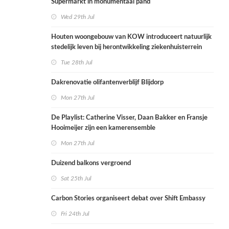
Supermarkt in monumentaal pand
Wed 29th Jul
Houten woongebouw van KOW introduceert natuurlijk
stedelijk leven bij herontwikkeling ziekenhuisterrein
Tue 28th Jul
Dakrenovatie olifantenverblijf Blijdorp
Mon 27th Jul
De Playlist: Catherine Visser, Daan Bakker en Fransje
Hooimeijer zijn een kamerensemble
Mon 27th Jul
Duizend balkons vergroend
Sat 25th Jul
Carbon Stories organiseert debat over Shift Embassy
Fri 24th Jul