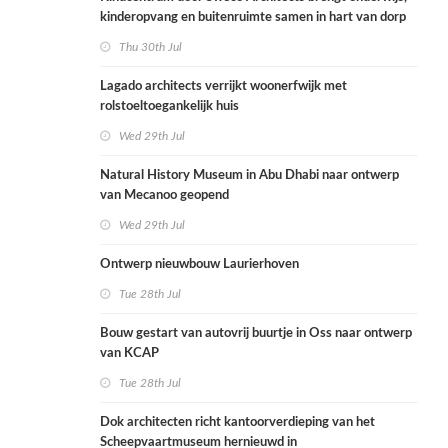
kinderopvang en buitenruimte samen in hart van dorp
Thu 30th Jul
Lagado architects verrijkt woonerfwijk met
rolstoeltoegankelijk huis
Wed 29th Jul
Natural History Museum in Abu Dhabi naar ontwerp
van Mecanoo geopend
Wed 29th Jul
Ontwerp nieuwbouw Laurierhoven
Tue 28th Jul
Bouw gestart van autovrij buurtje in Oss naar ontwerp
van KCAP
Tue 28th Jul
Dok architecten richt kantoorverdieping van het
Scheepvaartmuseum hernieuwd in