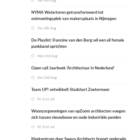
Tue 4th Aug
NYMA Watertoren getransformeerd tot
ontmoetingsplek van makersplaats in Nijmegen
Tue 4th Aug
De Playlist: Francine van den Berg wil een all female
punkband oprichten
Mon 3rd Aug
Open call Jaarboek ‘Architectuur in Nederland’
Sun 2nd Aug
Team UP! ontwikkelt Stadshart Zoetermeer
Fri 31st Jul
Woonzorgwoningen van opZoom architecten voegen
zich tussen nieuwbouw en oude industriële panden
Fri 31st Jul
Kindcentrum door Sweco Architects brengt onderwijs,