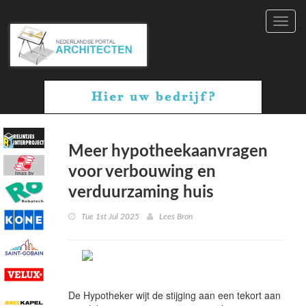
Toggl
navig
Meer hypotheekaanvragen
voor verbouwing en
verduurzaming huis
Tue 1st Jul 2025
Lees Bron
De Hypotheker wijt de stijging aan een tekort aan