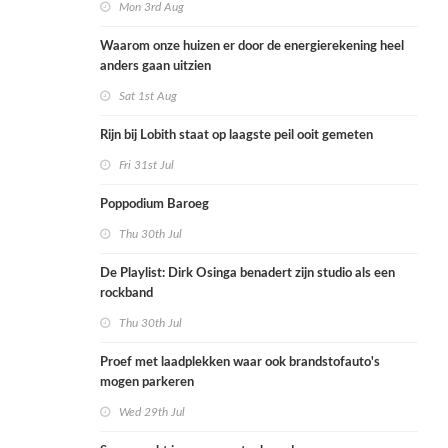
Mon 3rd Aug
Waarom onze huizen er door de energierekening heel
anders gaan uitzien
Sat 1st Aug
Rijn bij Lobith staat op laagste peil ooit gemeten
Fri 31st Jul
Poppodium Baroeg
Thu 30th Jul
De Playlist: Dirk Osinga benadert zijn studio als een
rockband
Thu 30th Jul
Proef met laadplekken waar ook brandstofauto's
mogen parkeren
Wed 29th Jul