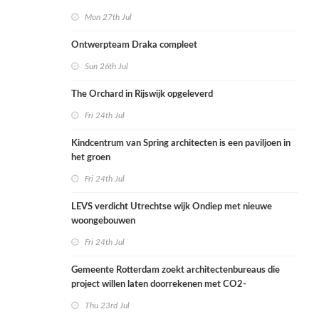
Mon 27th Jul
Ontwerpteam Draka compleet
Sun 26th Jul
The Orchard in Rijswijk opgeleverd
Fri 24th Jul
Kindcentrum van Spring architecten is een paviljoen in
het groen
Fri 24th Jul
LEVS verdicht Utrechtse wijk Ondiep met nieuwe
woongebouwen
Fri 24th Jul
Gemeente Rotterdam zoekt architectenbureaus die
project willen laten doorrekenen met CO2-
rekenmethode
Thu 23rd Jul