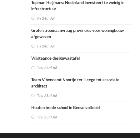
Topman Heijmans: Nederland investeert te weinig in
infrastructuur
Fri 24th Jul
Grote stroomaanvraag provincies voor woningbouw
afgewezen
Fri 24th Jul
Vrijstaande designwastafel
Thu 23rd Jul
Team V benoemt Noortje ter Heege tot associate
architect
Thu 23rd Jul
Houten brede school in Beesd voltooid
Thu 23rd Jul