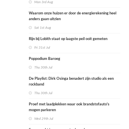
Mon 3rd Aug
Waarom onze huizen er door de energierekening heel
anders gaan uitzien
Sat 1st Aug
Rijn bij Lobith staat op laagste peil ooit gemeten
Fri 31st Jul
Poppodium Baroeg
Thu 30th Jul
De Playlist: Dirk Osinga benadert zijn studio als een
rockband
Thu 30th Jul
Proef met laadplekken waar ook brandstofauto's
mogen parkeren
Wed 29th Jul