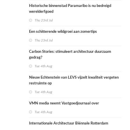
Historische binnenstad Paramaribo is nu bedreigd
werelderfgoed
Thu 23rd Jul
Een schitterende wildgroei aan zomertips
Thu 23rd Jul
Carbon Stories: stimuleert architectuur duurzaam
gedrag?
Tue 4th Aug
Nieuw Echtenstein van LEVS vijzelt kwaliteit vergeten
restruimte op
Tue 4th Aug
VMN media neemt Vastgoedjournaal over
Tue 4th Aug
Internationale Architectuur Biënnale Rotterdam