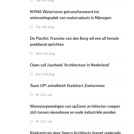
Tue 4th Aug
NYMA Watertoren getransformeerd tot
ontmoetingsplek van makersplaats in Nijmegen
Tue 4th Aug
De Playlist: Francine van den Berg wil een all female
punkband oprichten
Mon 3rd Aug
Open call Jaarboek ‘Architectuur in Nederland’
Sun 2nd Aug
Team UP! ontwikkelt Stadshart Zoetermeer
Fri 31st Jul
Woonzorgwoningen van opZoom architecten voegen
zich tussen nieuwbouw en oude industriële panden
Fri 31st Jul
Kindcentrum door Sweco Architects brengt onderwijs,