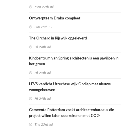
Mon 27th Jul
Ontwerpteam Draka compleet
Sun 26th Jul
The Orchard in Rijswijk opgeleverd
Fri 24th Jul
Kindcentrum van Spring architecten is een paviljoen in
het groen
Fri 24th Jul
LEVS verdicht Utrechtse wijk Ondiep met nieuwe
woongebouwen
Fri 24th Jul
Gemeente Rotterdam zoekt architectenbureaus die
project willen laten doorrekenen met CO2-
rekenmethode
Thu 23rd Jul