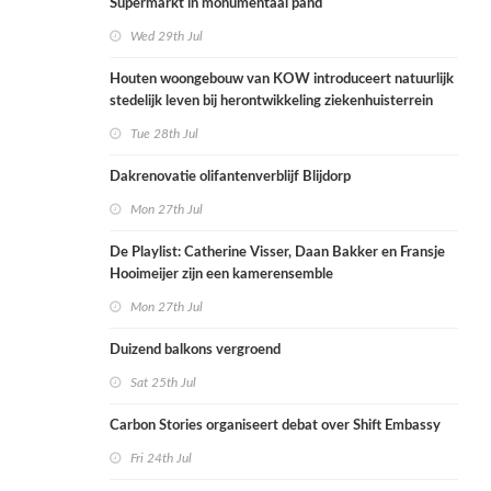
Supermarkt in monumentaal pand
Wed 29th Jul
Houten woongebouw van KOW introduceert natuurlijk
stedelijk leven bij herontwikkeling ziekenhuisterrein
Tue 28th Jul
Dakrenovatie olifantenverblijf Blijdorp
Mon 27th Jul
De Playlist: Catherine Visser, Daan Bakker en Fransje
Hooimeijer zijn een kamerensemble
Mon 27th Jul
Duizend balkons vergroend
Sat 25th Jul
Carbon Stories organiseert debat over Shift Embassy
Fri 24th Jul