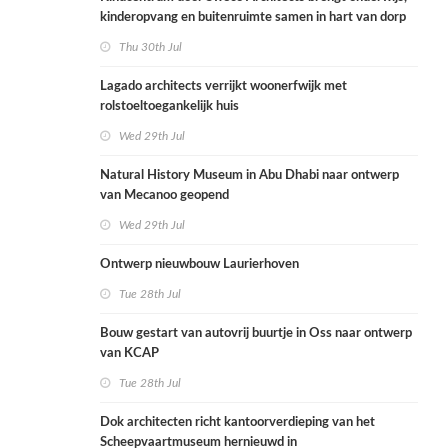
kinderopvang en buitenruimte samen in hart van dorp
Thu 30th Jul
Lagado architects verrijkt woonerfwijk met
rolstoeltoegankelijk huis
Wed 29th Jul
Natural History Museum in Abu Dhabi naar ontwerp
van Mecanoo geopend
Wed 29th Jul
Ontwerp nieuwbouw Laurierhoven
Tue 28th Jul
Bouw gestart van autovrij buurtje in Oss naar ontwerp
van KCAP
Tue 28th Jul
Dok architecten richt kantoorverdieping van het
Scheepvaartmuseum hernieuwd in