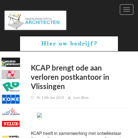
Toggl
navig
KCAP brengt ode aan
verloren postkantoor in
Vlissingen
Fri 13th Jun 2025
Lees Bron
KCAP heeft in samenwerking met ontwikkelaar