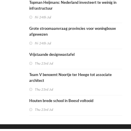
Topman Heijmans: Nederland investeert te weinig in
infrastructuur
Fri 24th Jul
Grote stroomaanvraag provincies voor woningbouw
afgewezen
Fri 24th Jul
Vrijstaande designwastafel
Thu 23rd Jul
Team V benoemt Noortje ter Heege tot associate
architect
Thu 23rd Jul
Houten brede school in Beesd voltooid
Thu 23rd Jul