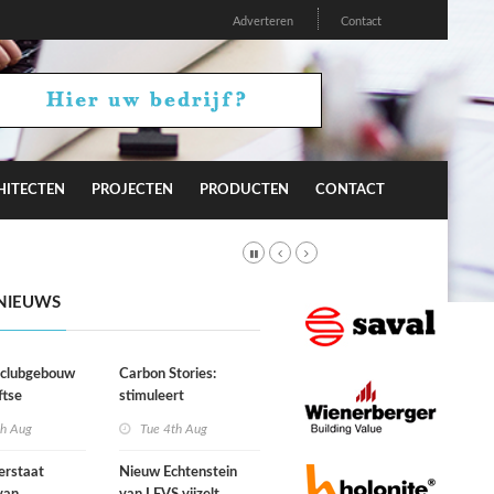
Adverteren
Contact
HITECTEN
PROJECTEN
PRODUCTEN
CONTACT
NIEUWS
r clubgebouw
Carbon Stories:
ftse
stimuleert
niging Laga
architectuur
th Aug
Tue 4th Aug
duurzaam gedrag?
erstaat
Nieuw Echtenstein