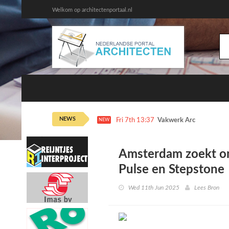
Welkom op architectenportaal.nl
NEWS
Fri 7th 13:37
Vakwerk Architecten dr
NEW
Amsterdam zoekt ont
Pulse en Stepstone
Wed 11th Jun 2025
Lees Bron