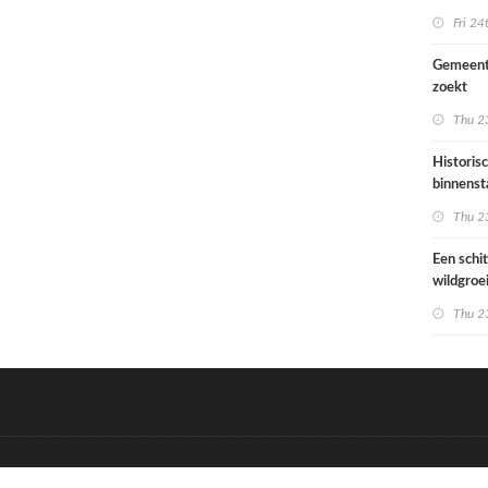
Ondiep 
Fri 24
woonge
Gemeent
zoekt
architec
Thu 23
die proje
doorrek
Historis
CO2-re
binnenst
Paramari
Thu 23
bedreigd
werelde
Een schi
wildgroe
zomertip
Thu 23
&
Onderdeel van:
BrancheConnect
D