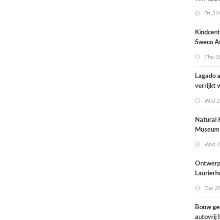
architec
Fri 31
zich tus
nieuwbo
Kindcen
industri
Sweco Ar
brengt o
Thu 30
kinderop
buitenru
Lagado a
hart van
verrijkt
met
Wed 2
rolstoel
huis
Natural 
Museum 
naar ont
Wed 2
Mecanoo
Ontwerp
Laurierh
Tue 28
Bouw ge
autovrij 