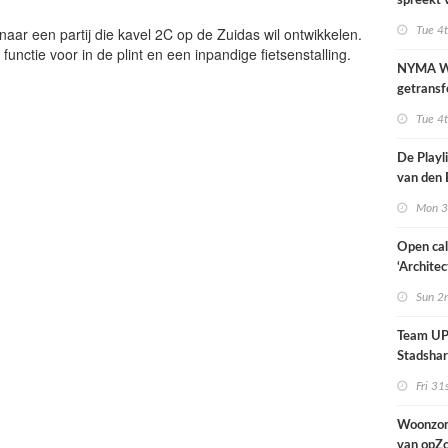
spreekt 
uitzonder
ar een partij die kavel 2C op de Zuidas wil ontwikkelen.
Tue 4
door dro
unctie voor in de plint en een inpandige fietsenstalling.
NYMA W
getransf
ontmoeti
Tue 4
makerspl
Nijmege
De Playli
van den 
all fema
Mon 3
oprichte
Open cal
‘Architec
Nederlan
Sun 2
Team UP!
Stadsha
Fri 31
Woonzor
van opZ