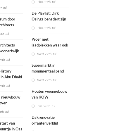
Thu 30th Jul
ten voegen
st Jul
sen
De Playlist: Dirk
uw en oude
trum door
Osinga benadert zijn
ële panden
chitects
studio als een
Thu 30th Jul
nderwijs,
rockband
th Jul
vang en
Proef met
imte samen in
rchitects
laadplekken waar ook
 dorp
 woonerfwijk
brandstofauto's
Wed 29th Jul
mogen parkeren
9th Jul
toegankelijk
Supermarkt in
History
monumentaal pand
in Abu Dhabi
Wed 29th Jul
werp van
9th Jul
 geopend
Houten woongebouw
 nieuwbouw
van KOW
oven
introduceert natuurlijk
Tue 28th Jul
stedelijk leven bij
th Jul
herontwikkeling
Dakrenovatie
ziekenhuisterrein
start van
olifantenverblijf
buurtje in Oss
Blijdorp