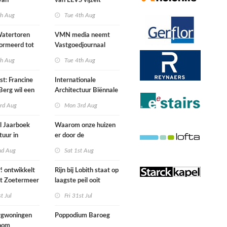
van
van LEVS vijzelt
lijke situatie
kwaliteit vergeten
th Aug
Tue 4th Aug
ogte
restruimte op
atertoren
VMN media neemt
ormeerd tot
Vastgoedjournaal
ngsplek van
over
th Aug
Tue 4th Aug
aats in
n
st: Francine
Internationale
Berg wil een
Architectuur Biënnale
le punkband
Rotterdam
rd Aug
Mon 3rd Aug
n
l Jaarboek
Waarom onze huizen
tuur in
er door de
d’
energierekening heel
nd Aug
Sat 1st Aug
anders gaan uitzien
 ontwikkelt
Rijn bij Lobith staat op
rt Zoetermeer
laagste peil ooit
gemeten
st Jul
Fri 31st Jul
gwoningen
Poppodium Baroeg
oom