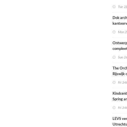
naar ont
Tue 28
KCAP
Dok arch
kantoorv
van het
Mon 2
Scheepv
hernieuw
Ontwerp
complee
Sun 26
The Orch
Rijswijk
Fri 24
Kindcen
Spring ar
een pavil
Fri 24
groen
LEVS ver
Utrechts