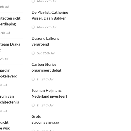
Mon 27th Jul
werp van
th Jul
De Playlist: Catherine
itecten richt
Visser, Daan Bakker
erdieping
en Fransje Hooimeijer
Mon 27th Jul
zijn een
7th Jul
aartmuseum
kamerensemble
Duizend balkons
d in
team Draka
vergroend
t
Sat 25th Jul
th Jul
Carbon Stories
ard in
organiseert debat
 opgeleverd
over Shift Embassy
Fri 24th Jul
th Jul
Topman Heijmans:
trum van
Nederland investeert
chitecten is
te weinig in
Fri 24th Jul
joen in het
infrastructuur
th Jul
Grote
dicht
stroomaanvraag
e wijk
provincies voor