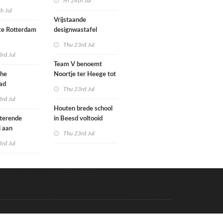
Fri 24th Jul
met nieuwe
woningbouw
th Jul
bouwen
afgewezen
Vrijstaande
e Rotterdam
designwastafel
Thu 23rd Jul
tenbureaus
rd Jul
ct willen laten
Team V benoemt
enen met
che
Noortje ter Heege tot
kenmethode
ad
associate architect
Thu 23rd Jul
bo is nu
rd Jul
Houten brede school
rfgoed
tterende
in Beesd voltooid
i aan
Thu 23rd Jul
s
rd Jul
Code & Hosted by:
e Meern Multimedia
VDVO
Contact