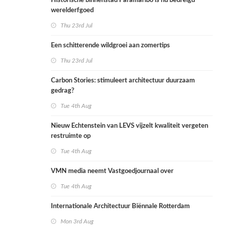
Historische binnenstad Paramaribo is nu bedreigd
werelderfgoed
Thu 23rd Jul
Een schitterende wildgroei aan zomertips
Thu 23rd Jul
Carbon Stories: stimuleert architectuur duurzaam
gedrag?
Tue 4th Aug
Nieuw Echtenstein van LEVS vijzelt kwaliteit vergeten
restruimte op
Tue 4th Aug
VMN media neemt Vastgoedjournaal over
Tue 4th Aug
Internationale Architectuur Biënnale Rotterdam
Mon 3rd Aug