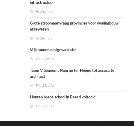
infrastructuur
Fri 24th Jul
Grote stroomaanvraag provincies voor woningbouw
afgewezen
Fri 24th Jul
Vrijstaande designwastafel
Thu 23rd Jul
Team V benoemt Noortje ter Heege tot associate
architect
Thu 23rd Jul
Houten brede school in Beesd voltooid
Thu 23rd Jul