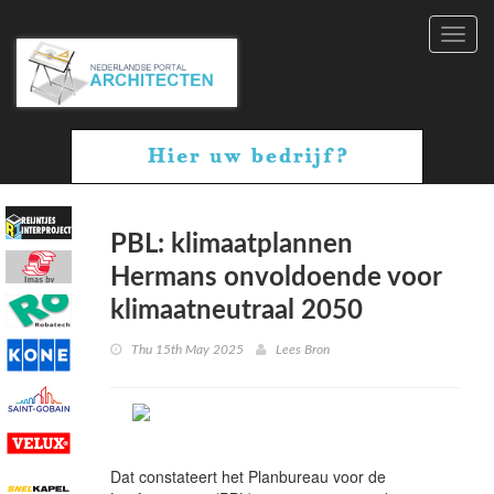
Toggl
navig
PBL: klimaatplannen
Hermans onvoldoende voor
klimaatneutraal 2050
Thu 15th May 2025
Lees Bron
Dat constateert het Planbureau voor de