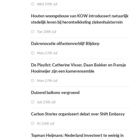
Wed 29th Jul
Houten woongebouw van KOW introduceert natuurlijk
stedelijk leven bij herontwikkeling ziekenhuisterrein
Tue 28th Jul
Dakrenovatie olifantenverblijf Blijdorp
Mon 27th Jul
De Playlist: Catherine Visser, Daan Bakker en Fransje
Hooimeijer zijn een kamerensemble
Mon 27th Jul
Duizend balkons vergroend
Sat 25th Jul
Carbon Stories organiseert debat over Shift Embassy
Fri 24th Jul
Topman Heijmans: Nederland investeert te weinig in