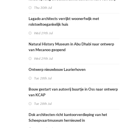
Thu 30th Jul
Lagado architects verrijkt woonerfwijk met
rolstoeltoegankelijk huis
Wed 29th Jul
Natural History Museum in Abu Dhabi naar ontwerp
van Mecanoo geopend
Wed 29th Jul
Ontwerp nieuwbouw Laurierhoven
Tue 28th Jul
Bouw gestart van autovrij buurtje in Oss naar ontwerp
van KCAP
Tue 28th Jul
Dok architecten richt kantoorverdieping van het
Scheepvaartmuseum hernieuwd in