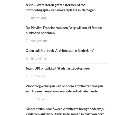
NYMA Watertoren getransformeerd tot
ontmoetingsplek van makersplaats in Nijmegen
Tue 4th Aug
De Playlist: Francine van den Berg wil een all female
punkband oprichten
Mon 3rd Aug
Open call Jaarboek ‘Architectuur in Nederland’
Sun 2nd Aug
Team UP! ontwikkelt Stadshart Zoetermeer
Fri 31st Jul
Woonzorgwoningen van opZoom architecten voegen
zich tussen nieuwbouw en oude industriële panden
Fri 31st Jul
Kindcentrum door Sweco Architects brengt onderwijs,
kinderopvang en buitenruimte samen in hart van dorp