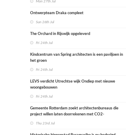
Mon 27th Jul
Ontwerpteam Draka compleet
Sun 26th Jul
The Orchard in Rijswijk opgeleverd
Fri 24th Jul
Kindcentrum van Spring architecten is een paviljoen in
het groen
Fri 24th Jul
LEVS verdicht Utrechtse wijk Ondiep met nieuwe
woongebouwen
Fri 24th Jul
Gemeente Rotterdam zoekt architectenbureaus die
project willen laten doorrekenen met CO2-
rekenmethode
Thu 23rd Jul