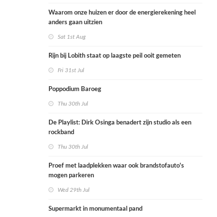
Waarom onze huizen er door de energierekening heel
anders gaan uitzien
Sat 1st Aug
Rijn bij Lobith staat op laagste peil ooit gemeten
Fri 31st Jul
Poppodium Baroeg
Thu 30th Jul
De Playlist: Dirk Osinga benadert zijn studio als een
rockband
Thu 30th Jul
Proef met laadplekken waar ook brandstofauto's
mogen parkeren
Wed 29th Jul
Supermarkt in monumentaal pand